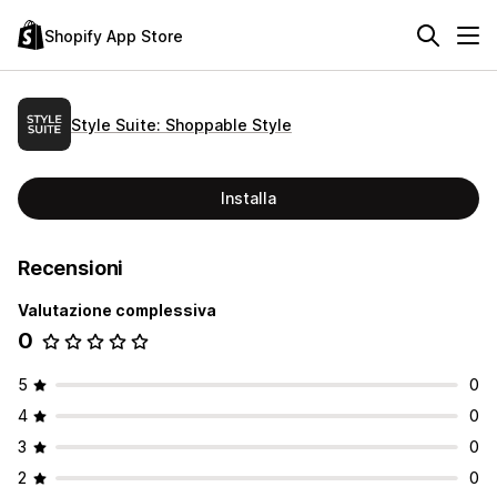
Shopify App Store
Style Suite: Shoppable Style
Installa
Recensioni
Valutazione complessiva
0
5
0
4
0
3
0
2
0