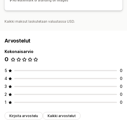
No watermark or branding on images
Kaikki maksut laskutetaan valuutassa USD.
Arvostelut
Kokonaisarvio
0
5
0
4
0
3
0
2
0
1
0
Kirjoita arvostelu
Kaikki arvostelut