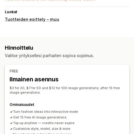
Luokat
Tuotteiden esittely – muu
Hinnoittelu
Valitse yrityksellesi parhaiten sopiva sopimus.
FREE
Ilmainen asennus
$3 for 20, $7 for 50 and $12 for 100 image generations, after 15 free
image generations.
Ominaisuudet
Turn fashion ideas into interactive mode
Get 15 free AI image generations
Top up anytime — credits never expire
Customize style, model, size & more