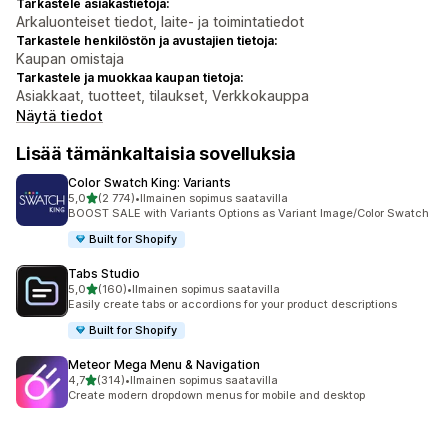
Tarkastele asiakastietoja:
Arkaluonteiset tiedot, laite- ja toimintatiedot
Tarkastele henkilöstön ja avustajien tietoja:
Kaupan omistaja
Tarkastele ja muokkaa kaupan tietoja:
Asiakkaat, tuotteet, tilaukset, Verkkokauppa
Näytä tiedot
Lisää tämänkaltaisia sovelluksia
Color Swatch King: Variants
/ 5 tähteä
5,0
(2 774)
•
Ilmainen sopimus saatavilla
2774 arvostelua yhteensä
BOOST SALE with Variants Options as Variant Image/Color Swatch
Built for Shopify
Tabs Studio
/ 5 tähteä
5,0
(160)
•
Ilmainen sopimus saatavilla
160 arvostelua yhteensä
Easily create tabs or accordions for your product descriptions
Built for Shopify
Meteor Mega Menu & Navigation
/ 5 tähteä
4,7
(314)
•
Ilmainen sopimus saatavilla
314 arvostelua yhteensä
Create modern dropdown menus for mobile and desktop