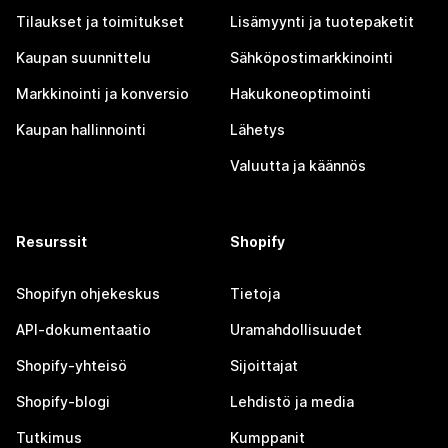
Tilaukset ja toimitukset
Lisämyynti ja tuotepaketit
Kaupan suunnittelu
Sähköpostimarkkinointi
Markkinointi ja konversio
Hakukoneoptimointi
Kaupan hallinnointi
Lähetys
Valuutta ja käännös
Resurssit
Shopify
Shopifyn ohjekeskus
Tietoja
API-dokumentaatio
Uramahdollisuudet
Shopify-yhteisö
Sijoittajat
Shopify-blogi
Lehdistö ja media
Tutkimus
Kumppanit