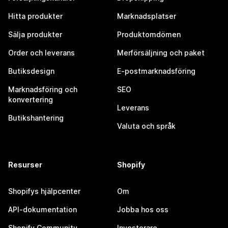
Hitta produkter
Marknadsplatser
Sälja produkter
Produktomdömen
Order och leverans
Merförsäljning och paket
Butiksdesign
E-postmarknadsföring
Marknadsföring och
SEO
konvertering
Leverans
Butikshantering
Valuta och språk
Resurser
Shopify
Shopifys hjälpcenter
Om
API-dokumentation
Jobba hos oss
Shopify Community
Investerare