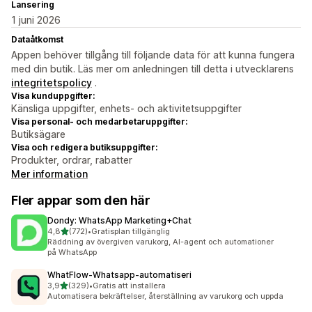
Lansering
1 juni 2026
Dataåtkomst
Appen behöver tillgång till följande data för att kunna fungera
med din butik. Läs mer om anledningen till detta i utvecklarens
integritetspolicy
.
Visa kunduppgifter:
Känsliga uppgifter, enhets- och aktivitetsuppgifter
Visa personal- och medarbetaruppgifter:
Butiksägare
Visa och redigera butiksuppgifter:
Produkter, ordrar, rabatter
Mer information
Fler appar som den här
Dondy: WhatsApp Marketing+Chat
av 5 stjärnor
4,8
(772)
•
Gratisplan tillgänglig
772 recensioner totalt
Räddning av övergiven varukorg, AI-agent och automationer
på WhatsApp
WhatFlow‑Whatsapp‑automatiseri
av 5 stjärnor
3,9
(329)
•
Gratis att installera
329 recensioner totalt
Automatisera bekräftelser, återställning av varukorg och uppda