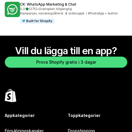
CK: WhatsApp Marketing & Chat
av 5 stjärnor
5,0
(275)
•
Gratisplan tillgänglig
275 recensioner totalt
Kampanjer, varukorgsåterst. & orderuppd. i WhatsApp + button
Built for Shopify
Vill du lägga till en app?
Prova Shopify gratis i 3 dagar
Appkategorier
Toppkategorier
Försäljningskanaler
Dropshipping