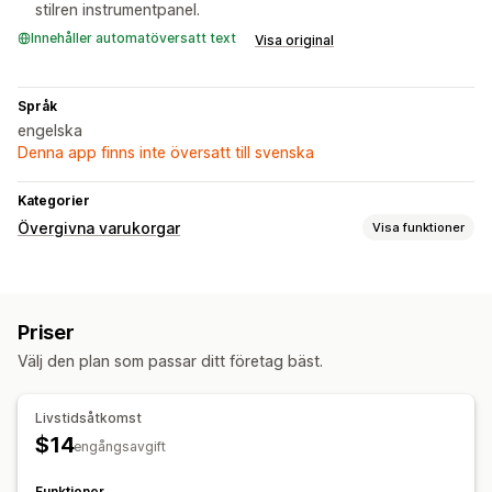
stilren instrumentpanel.
Innehåller automatöversatt text
Visa original
Språk
engelska
Denna app finns inte översatt till svenska
Kategorier
Övergivna varukorgar
Visa funktioner
Återställning av varukorg
E-postpåminnelser
Anpassade kampanjer
Priser
Visningsalternativ
Välj den plan som passar ditt företag bäst.
Anpassat varumärke
Anpassade rabattkoder
Livstidsåtkomst
$14
engångsavgift
Funktioner