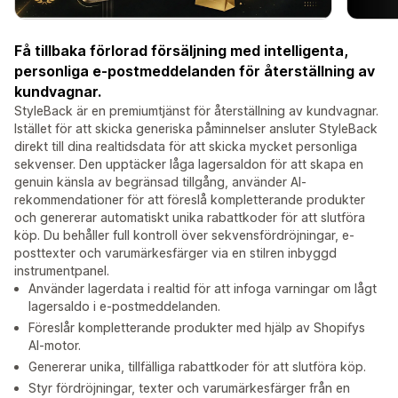
Få tillbaka förlorad försäljning med intelligenta,
personliga e-postmeddelanden för återställning av
kundvagnar.
StyleBack är en premiumtjänst för återställning av kundvagnar.
Istället för att skicka generiska påminnelser ansluter StyleBack
direkt till dina realtidsdata för att skicka mycket personliga
sekvenser. Den upptäcker låga lagersaldon för att skapa en
genuin känsla av begränsad tillgång, använder AI-
rekommendationer för att föreslå kompletterande produkter
och genererar automatiskt unika rabattkoder för att slutföra
köp. Du behåller full kontroll över sekvensfördröjningar, e-
posttexter och varumärkesfärger via en stilren inbyggd
instrumentpanel.
Använder lagerdata i realtid för att infoga varningar om lågt
lagersaldo i e-postmeddelanden.
Föreslår kompletterande produkter med hjälp av Shopifys
AI-motor.
Genererar unika, tillfälliga rabattkoder för att slutföra köp.
Styr fördröjningar, texter och varumärkesfärger från en