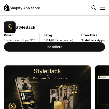
Shopify App Store
StyleBack
Priser
Betyg
Utvecklare
Engångsavgift på $14
0,0
(0 Recensioner)
StyleBlack Apps
Installera