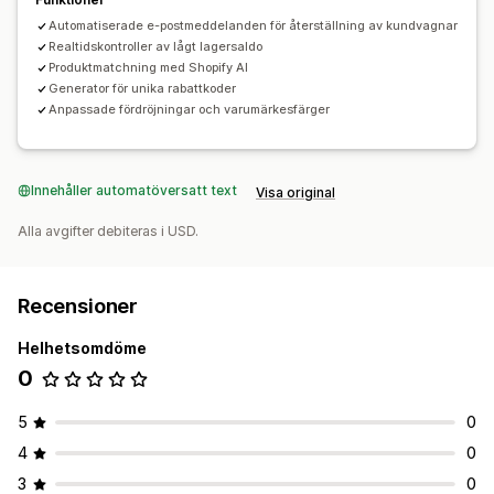
Automatiserade e-postmeddelanden för återställning av kundvagnar
Realtidskontroller av lågt lagersaldo
Produktmatchning med Shopify AI
Generator för unika rabattkoder
Anpassade fördröjningar och varumärkesfärger
Innehåller automatöversatt text
Visa original
Alla avgifter debiteras i USD.
Recensioner
Helhetsomdöme
0
5
0
4
0
3
0