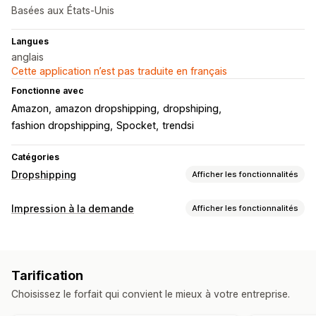
Basées aux États-Unis
Langues
anglais
Cette application n’est pas traduite en français
Fonctionne avec
Amazon
amazon dropshipping
dropshiping
fashion dropshipping
Spocket
trendsi
Catégories
Dropshipping
Afficher les fonctionnalités
Les produits que vous pouvez vendre
Impression à la demande
Afficher les fonctionnalités
Vêtements et accessoires
Sacs et bagages
Personnalisation de produit
Santé et beauté
Art et loisirs créatifs
Étiquettes de marque privée
Outils de conception
Divertissement et médias
Jouets et jeux
Tarification
Générateur de maquette
Encarts informatifs
Produits pour bébés
Articles de sport
Produits mûrs
Choisissez le forfait qui convient le mieux à votre entreprise.
Personnalisation
Emplacements d’approvisionnement