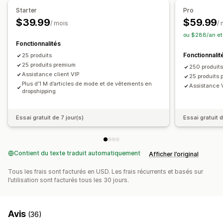
Produits
Allemagne
Australie
Autriche
Bahamas
Belgique
Starter
Pro
Sacs
Vêtements
Broderie
Chapeaux
Chaussures
Canada
Chine
Corée du Sud
Danemark
Espagne
France
$39.99
$59.99
/ mois
/
Cadeaux pour les fêtes
Décoration d’intérieur
Bijoux
Grèce
Hongrie
Inde
Norvège
Philippines
Pologne
ou $288/an et
Produits pour animaux
Éco-responsable
Biologique
Fonctionnalités
Portugal
Royaume-Uni
Singapour
Suisse
Suède
Fonctionnalit
25 produits
Thaïlande
Émirats arabes unis
États-Unis
Options d’expédition
25 produits premium
250 produit
Étiquette anonyme
Assistance client VIP
Expédition groupée
25 produits
Plus d’1 M d’articles de mode et de vêtements en
Assistance V
Expédition personnalisée
dropshipping
Traitement des commandes à l’international
Expédition multiple
Mises à jour en temps réel
Essai gratuit de 7 jour(s)
Essai gratuit d
Tarification inclusive
Contient du texte traduit automatiquement
Afficher l’original
Tous les frais sont facturés en USD. Les frais récurrents et basés sur
l’utilisation sont facturés tous les 30 jours.
Avis
(36)