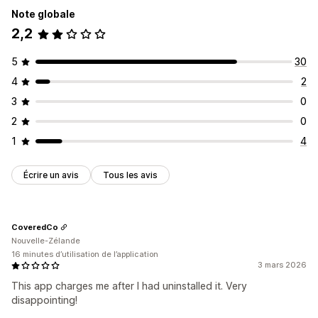
Note globale
2,2
5
30
4
2
3
0
2
0
1
4
Écrire un avis
Tous les avis
CoveredCo
Nouvelle-Zélande
16 minutes d’utilisation de l’application
3 mars 2026
This app charges me after I had uninstalled it. Very
disappointing!