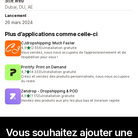
Site web
Dubai, DU, AE
Lancement
26 mars 2024
Plus d’applications comme celle-ci
CJdropshipping: Much Faster
étoile(s) sur 5
4,9
(2 556)
•
Installation gratuite
2556 avis au total
Vous vendez, nous nous occupons de l’approvisionnement et de
l’expédition pour vous !
Printify: Print on Demand
étoile(s) sur 5
4,7
(4 333)
•
Installation gratuite
4333 avis au total
Créez et vendez des produits personnalisés, nous nous occupons
du reste.
Zendrop ‑ Dropshipping & POD
étoile(s) sur 5
4,5
(1 172)
•
Installation gratuite
1172 avis au total
Vendez des produits aux prix les plus bas et livraison rapide
Vous souhaitez ajouter une