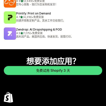
星（满分 5 星）
4.9
(2,549)
•
免费安装
总共 2549 条评论
您专心销售 - 我们为您采购和发货！
Printify: Print on Demand
星（满分 5 星）
4.7
(4,318)
•
免费安装
总共 4318 条评论
创建并销售定制产品，其余工作交给我们。
Zendrop: AI Dropshipping & POD
星（满分 5 星）
4.5
(1,175)
•
免费安装
总共 1175 条评论
高利润产品。美国供应商。快速发货。按需打印。
想要添加应用？
免费试用 Shopify 3 天