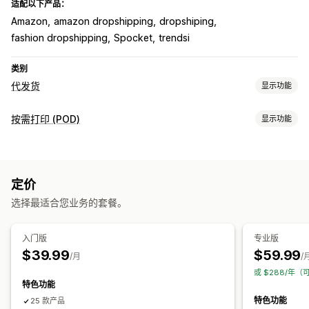
适配以下产品：
Amazon
amazon dropshipping
dropshiping
fashion dropshipping
Spocket
trendsi
类别
代发货
显示功能
可销售的产品
按需打印 (POD)
显示功能
服装与配饰
包袋和行李箱
健康与美容
艺术品和手工艺品
产品自定义
娱乐和媒体
玩具与游戏
婴儿产品
运动产品
成熟产品
自有品牌
设计工具
模型生成器
附赠品
个性化
采购地点
定价
产品
中国
丹麦
加拿大
匈牙利
印度
奥地利
巴哈马
希腊
德国
选择最适合您业务的套餐。
包袋
服饰
刺绣
帽子
鞋品
节日礼品
家居装饰
珠宝
宠物产品
挪威
新加坡
比利时
法国
波兰
泰国
澳大利亚
瑞典
瑞士
环保
有机
美国
英国
菲律宾
葡萄牙
西班牙
阿拉伯联合酋长国
韩国
入门版
专业版
$39.99
$59.99
运输选项
/月
/
或 $288/年（
白标
批量运输
定制运输
全球发货
多地址运输
实时更新
特色功能
全包定价
特色功能
25 款产品