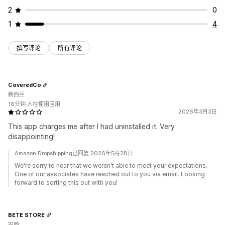
2
0
1
4
撰写评论
所有评论
CoveredCo
新西兰
16分钟 人在使用应用
2026年3月3日
This app charges me after I had uninstalled it. Very
disappointing!
Amazon Dropshipping已回复 2026年5月28日
We're sorry to hear that we weren't able to meet your expectations.
One of our associates have reached out to you via email. Looking
forward to sorting this out with you!
BETE STORE
巴西