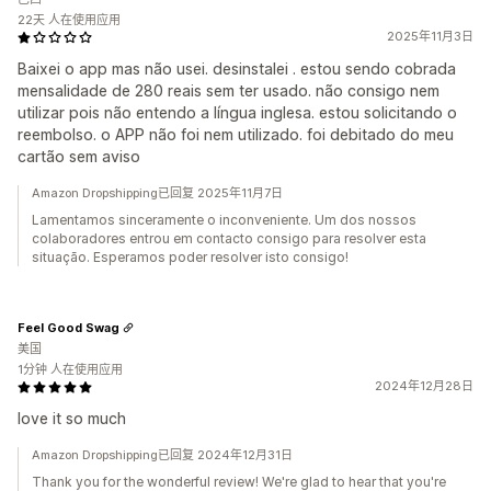
22天 人在使用应用
2025年11月3日
Baixei o app mas não usei. desinstalei . estou sendo cobrada
mensalidade de 280 reais sem ter usado. não consigo nem
utilizar pois não entendo a língua inglesa. estou solicitando o
reembolso. o APP não foi nem utilizado. foi debitado do meu
cartão sem aviso
Amazon Dropshipping已回复 2025年11月7日
Lamentamos sinceramente o inconveniente. Um dos nossos
colaboradores entrou em contacto consigo para resolver esta
situação. Esperamos poder resolver isto consigo!
Feel Good Swag
美国
1分钟 人在使用应用
2024年12月28日
love it so much
Amazon Dropshipping已回复 2024年12月31日
Thank you for the wonderful review! We're glad to hear that you're