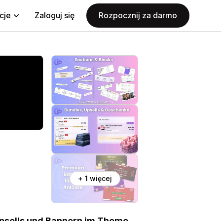
cje
Zaloguj się
Rozpocznij za darmo
+ 1 więcej
 Upsells und Bannern im Theme-