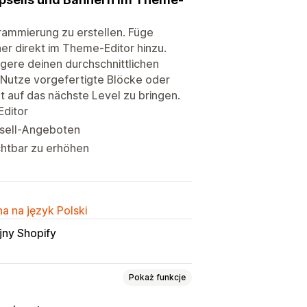
rammierung zu erstellen. Füge
er direkt im Theme-Editor hinzu.
igere deinen durchschnittlichen
 Nutze vorgefertigte Blöcke oder
nt auf das nächste Level zu bringen.
Editor
psell-Angeboten
chtbar zu erhöhen
a na język Polski
jny Shopify
Pokaż funkcje