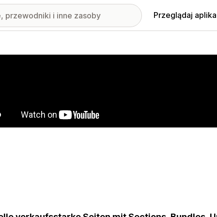
Przeglądaj aplika
nione obrazy w galerii
elle verkaufsstarke Seiten mit Sections, Bundles,