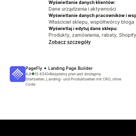
Wyświetlanie danych klientów:
Dane urządzenia i aktywności
Wyświetlanie danych pracowników i ws
Właściciel sklepu, współtwórcy bloga
Wyświetlaj i edytuj dane sklepu:
Produkty, zamówienia, rabaty, Shopify
Zobacz szczegóły
PageFly ✦ Landing Page Builder
na 5 gwiazdek
4,9
(5 654)
•
Bezpłatny plan jest dostępny
Łączna liczba recenzji: 5654
Startseiten, Landing- und Produktseiten mit CRO, ohne
Code