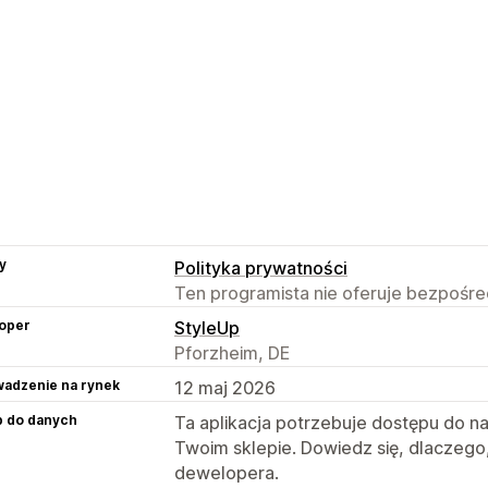
y
Polityka prywatności
Ten programista nie oferuje bezpośred
oper
StyleUp
Pforzheim, DE
adzenie na rynek
12 maj 2026
p do danych
Ta aplikacja potrzebuje dostępu do n
Twoim sklepie. Dowiedz się, dlaczego
dewelopera.