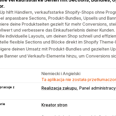
or.
Up hilft Händlern, verkaufsstarke Shopify-Shops ohne Prog
bel anpassbare Sections, Produkt-Bundles, Upsells und Bann
iere deine Produktseiten gezielt für mehr Conversions, ste
llwert und verbessere das Einkaufserlebnis deiner Kunden.
lle individuelle Layouts, um deinen Shop schnell und effizie
telle flexible Sections und Blöcke direkt im Shopify Theme-
eigere deinen Umsatz mit Produkt-Bundles und gezielten U
ge Banner und Verkaufs-Elemente hinzu, um Conversions si
Niemiecki i Angielski
Ta aplikacja nie została przetłumaczon
pracuje z
Realizacja zakupu
Panel administracy
rie
Kreator stron