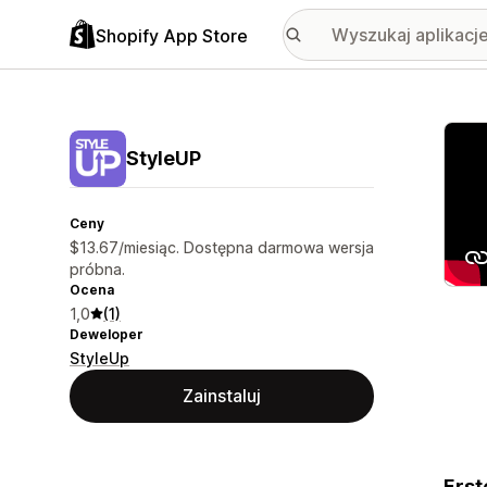
Shopify App Store
Wyróż
StyleUP
Ceny
$13.67/miesiąc. Dostępna darmowa wersja
próbna.
Ocena
1,0
(1)
Deweloper
StyleUp
Zainstaluj
Erst