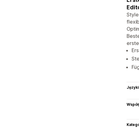
Edit
Style
flexi
Optim
Beste
erste
Ers
St
Fü
Języki
Współ
Katego