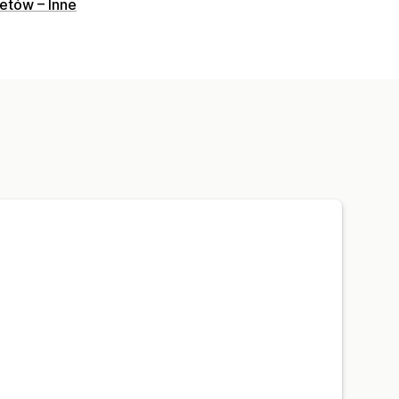
etów – Inne
ony produktu
Kolekcje
Blogi
niestandardowy