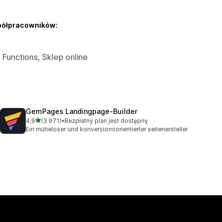
półpracowników:
 Functions, Sklep online
GemPages Landingpage‑Builder
na 5 gwiazdek
4,9
(3 971)
•
Bezpłatny plan jest dostępny
Łączna liczba recenzji: 3971
Ein müheloser und konversionsorientierter seitenersteller