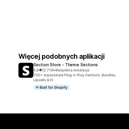
Więcej podobnych aplikacji
Section Store ‑ Theme Sections
na 5 gwiazdek
4,9
(2 719)
•
Bezpłatna instalacja
Łączna liczba recenzji: 2719
700+ anpassbare Plug-n-Play Sections. Bundles,
Upsells & KI
Built for Shopify