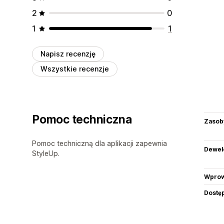
2
0
1
1
Napisz recenzję
Wszystkie recenzje
Pomoc techniczna
Zasob
Pomoc techniczną dla aplikacji zapewnia
Dewel
StyleUp.
Wprow
Dostę