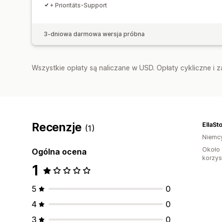
+ Prioritäts-Support
3-dniowa darmowa wersja próbna
Wszystkie opłaty są naliczane w USD. Opłaty cykliczne i 
Recenzje
EllaSt
(1)
Niemc
Około 
Ogólna ocena
korzyst
1
5
0
4
0
3
0