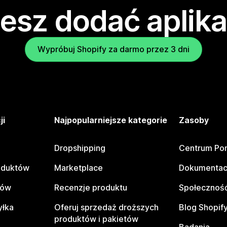
esz dodać aplika
Wypróbuj Shopify za darmo przez 3 dni
ji
Najpopularniejsze kategorie
Zasoby
Dropshipping
Centrum Po
oduktów
Marketplace
Dokumentac
tów
Recenzje produktu
Społeczność
yłka
Oferuj sprzedaż droższych
Blog Shopif
produktów i pakietów