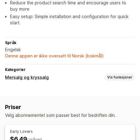
Reduce the product search time and encourage users to
buy more
Easy setup: Simple installation and configuration for quick
start.
Språk
Engelsk
Denne appen er ikke oversatt til Norsk (bokmål)
Kategorier
Mersalg og kryssalg
Vis funksjoner
Tilbud og anbefalinger
Tilleggsprogrammer for produkter
Produktanbefalinger
Priser
Kjøpes ofte sammen
Pakker
Velg abonnementet som passer best for bedriften din.
Early Lovers
$6.49
/ måned