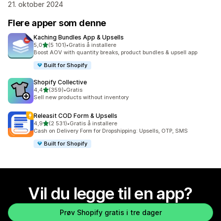
21. oktober 2024
Flere apper som denne
Kaching Bundles App & Upsells
av 5 stjerner
5,0
(5 101)
•
Gratis å installere
Totalt 5101 omtaler
Boost AOV with quantity breaks, product bundles & upsell app
Built for Shopify
Shopify Collective
av 5 stjerner
4,4
(359)
•
Gratis
Totalt 359 omtaler
Sell new products without inventory
Releasit COD Form & Upsells
av 5 stjerner
4,9
(2 531)
•
Gratis å installere
Totalt 2531 omtaler
Cash on Delivery Form for Dropshipping: Upsells, OTP, SMS
Built for Shopify
Vil du legge til en app?
Prøv Shopify gratis i tre dager