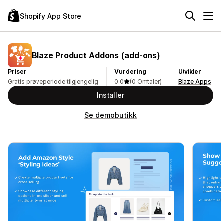
Shopify App Store
Blaze Product Addons (add‑ons)
Priser
Vurdering
Utvikler
Gratis prøveperiode tilgjengelig
0.0
(0 Omtaler)
Blaze Apps
Installer
Se demobutikk