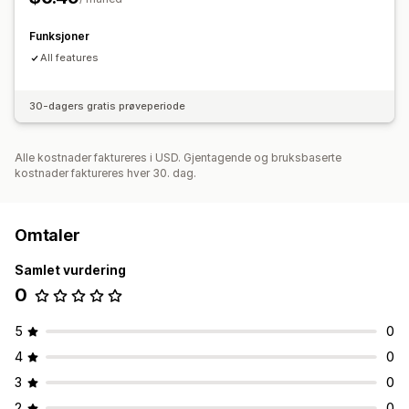
Funksjoner
All features
30-dagers gratis prøveperiode
Alle kostnader faktureres i USD. Gjentagende og bruksbaserte
kostnader faktureres hver 30. dag.
Omtaler
Samlet vurdering
0
5
0
4
0
3
0
2
0