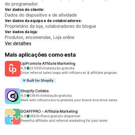
do programador.
Ver dados do cliente:
Dados do dispositivo e de atividade
Ver dados da equipa e de colaboradores:
Proprietário da loja, colaboradores do blogue
Ver dados da loja:
Produtos, encomendas, Loja online
Ver detalhes
Mais aplicações como esta
UpPromote Affiliate Marketing
de 5 estrelas
4,9
(3.593)
•
Instalação gratuita
3593 total de avaliações
Drive referral sales loops with influencer & affiliate program
Built for Shopify
Shopify Collabs
de 5 estrelas
4,0
(384)
•
Instalação gratuita
384 total de avaliações
Work with influencers to promote your brand and drive sales
GOAFFPRO ‑ Affiliate Marketing
de 5 estrelas
4,6
(883)
•
Plano gratuito disponível
883 total de avaliações
Powerful affiliate and referral marketing for your store