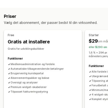
Programtyper
Adgangsabonnementer
Medlemskaber
Servicer
Belønningsprogrammer
Medlemskaber
VIP-niveauer
Produktpakker
Abonnementskasser
Digitale produkter
Priser
Abonnementer
Tilpassede programmer
Fysiske produkter
Tilpassede abonnementer
Vælg det abonnement, der passer bedst til din virksomhed.
Belønninger, du kan tilbyde
Priser, du kan angive
Point
Rabatter
Kuponer
Gaver
Kontant tilbagebetaling
Tilbagevendende betalinger
Abonner, og spar penge
Free
Starter
Tilgodebeviser
Gratis levering
Tidlig adgang
Faste priser
Differentieret prissætning
Freemium
$29
Gratis at installere
om må
Eksklusiv adgang
Medlemsfordele
Servicer
Prøveperioder
Brugsbaserede priser
eller $290 om 
Gratis for udviklingsbutikker
Tilpassede belønninger
Brugerbaserede priser
Engangsbetaling
Dynamiske priser
1,6 % + 29¢ pr
måneders peng
Tilpassede priser
Funktioner
Medlemsadministration og fordele
Funktioner
Automatiske tilbagevendende betalinger
Alle fordele
Brugervenlig kundeportal
Ubegrænsed
Abonnementspakker og bokse
Tilpasning a
Oversigt og analyser
Forudbetalt
Premium widget-skabeloner
Minimum/mak
Tilpasset faktureringsstyring
4 widget-sk
Komplet sty