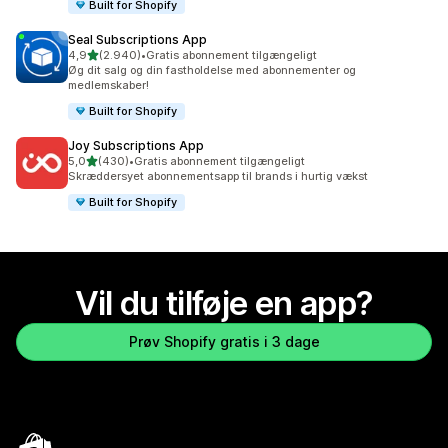
Built for Shopify
Seal Subscriptions App
ud af 5 stjerner
4,9
(2.940)
•
Gratis abonnement tilgængeligt
2940 anmeldelser i alt
Øg dit salg og din fastholdelse med abonnementer og
medlemskaber!
Built for Shopify
Joy Subscriptions App
ud af 5 stjerner
5,0
(430)
•
Gratis abonnement tilgængeligt
430 anmeldelser i alt
Skræddersyet abonnementsapp til brands i hurtig vækst
Built for Shopify
Vil du tilføje en app?
Prøv Shopify gratis i 3 dage