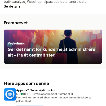
butiksanalyse, Webshop, tilpassede data, andre data
Se detaljer
Fremhævet i
Vejledning
Gør det nemt for kunderne at administrere
alt – fra ét centralt sted.
Flere apps som denne
Appstle℠ Subscriptions App
ud af 5 stjerner
5,0
(8.131)
•
Gratis abonnement tilgængeligt
8131 anmeldelser i alt
Fasthold kunder med abonnementer, abonnementsbokse og
pakketilbud