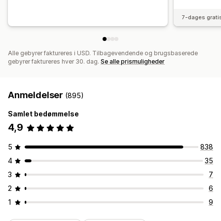
7-dages grati
Alle gebyrer faktureres i USD. Tilbagevendende og brugsbaserede
gebyrer faktureres hver 30. dag.
Se alle prismuligheder
Anmeldelser
(895)
Samlet bedømmelse
4,9
5
838
4
35
3
7
2
6
1
9