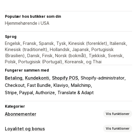
Populær hos butikker som din
Hjemmehørende i USA
Sprog
Engelsk, Fransk, Spansk, Tysk, Kinesisk (forenklet), Italiensk,
Kinesisk (traditionelt), Hollandsk, Japansk, Portugisisk
(Brasilien), Dansk, Finsk, Norsk (bokmål), Tjekkisk, Svensk,
Polsk, Portugisisk (Portugal), Koreansk, og Thai
Fungerer sammen med
Betaling
Kundekonti
Shopify POS
Shopify-administrator
Checkout
Fast Bundle
Klaviyo
Mailchimp
Stripe, Paypal, Authorize
Translate & Adapt
Kategorier
Abonnementer
Vis funktioner
Abonnementstyper
Loyalitet og bonus
Vis funktioner
Organiserede abonnementer
Opfyldningsabonnementer