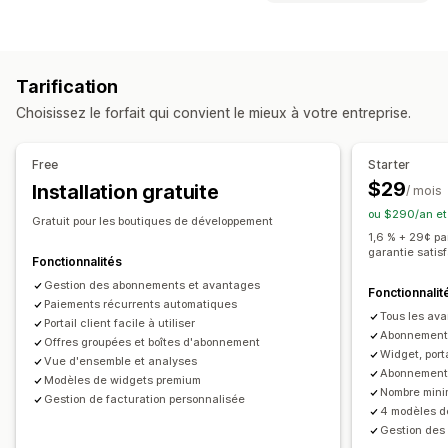
Abonnements personnalisés
Types de programmes
Abonnements de réapprovisionnement
Programmes de récompenses
Adhésions
Niveaux VIP
Abonnements d’accès
Adhésions
Services
Tarification
Abonnements
Programmes personnalisés
Lots de produits
Colis par abonnement
Choisissez le forfait qui convient le mieux à votre entreprise.
Produits numériques
Produits physiques
Récompenses que vous pouvez offrir
Abonnements personnalisés
Points
Réductions
Coupons
Cadeaux
Free
Starter
Remises en espèces
Crédits en magasin
Tarification que vous pouvez définir
$29
Installation gratuite
/ mois
Expédition gratuite
Accès anticipé
Accès en exclusivité
Paiements récurrents
S’abonner et économiser
ou $290/an et
Gratuit pour les boutiques de développement
Avantages pour les abonnés
Services
Tarification fixe
Tarification échelonnée
Freemium
1,6 % + 29¢ p
garantie satis
Récompenses personnalisées
Périodes d’essai
Tarification selon l’utilisation
Fonctionnalités
Tarification selon l’utilisateur
Gestion des abonnements et avantages
Paiement unique
Fonctionnalit
Paiements récurrents automatiques
Tarification dynamique
Tarification personnalisée
Tous les ava
Portail client facile à utiliser
Abonnements 
Offres groupées et boîtes d'abonnement
Widget, port
Vue d'ensemble et analyses
Abonnement
Modèles de widgets premium
Nombre mini
Gestion de facturation personnalisée
4 modèles d
Gestion des