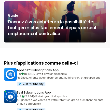
Guide
Donnez à vos acheteurs la possibilité de
tout gérer plus facilement, depuis un seul
emplacement centralisé
Plus d’applications comme celle-ci
Appstle℠ Subscriptions App
étoile(s) sur 5
5,0
(8 108)
•
Forfait gratuit disponible
8108 avis au total
Fidélisez clients avec abonnement, build-a-box, et groupement
Built for Shopify
Seal Subscriptions App
étoile(s) sur 5
4,9
(2 934)
•
Forfait gratuit disponible
2934 avis au total
Augmentez vos ventes et votre rétention grâce aux abonnements
et aux adhésions !
Built for Shopify