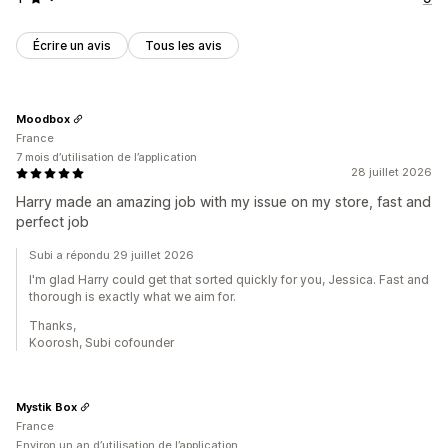
Écrire un avis
Tous les avis
Moodbox
France
7 mois d’utilisation de l’application
28 juillet 2026
Harry made an amazing job with my issue on my store, fast and
perfect job
Subi a répondu 29 juillet 2026
I'm glad Harry could get that sorted quickly for you, Jessica. Fast and
thorough is exactly what we aim for.
Thanks,
Koorosh, Subi cofounder
Mystik Box
France
Environ un an d’utilisation de l’application