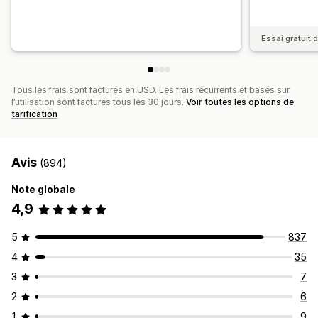
Essai gratuit d
Tous les frais sont facturés en USD. Les frais récurrents et basés sur
l’utilisation sont facturés tous les 30 jours.
Voir toutes les options de
tarification
Avis
(894)
Note globale
4,9
5
837
4
35
3
7
2
6
1
9