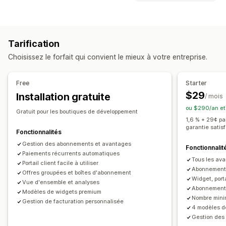
Abonnements personnalisés
Types de programmes
Abonnements de réapprovisionnement
Programmes de récompenses
Adhésions
Niveaux VIP
Abonnements d’accès
Adhésions
Services
Tarification
Abonnements
Programmes personnalisés
Lots de produits
Colis par abonnement
Choisissez le forfait qui convient le mieux à votre entreprise.
Produits numériques
Produits physiques
Récompenses que vous pouvez offrir
Abonnements personnalisés
Points
Réductions
Coupons
Cadeaux
Free
Starter
Remises en espèces
Crédits en magasin
Tarification que vous pouvez définir
$29
Installation gratuite
/ mois
Expédition gratuite
Accès anticipé
Accès en exclusivité
Paiements récurrents
S’abonner et économiser
ou $290/an et
Gratuit pour les boutiques de développement
Avantages pour les abonnés
Services
Tarification fixe
Tarification échelonnée
Freemium
1,6 % + 29¢ p
garantie satis
Récompenses personnalisées
Périodes d’essai
Tarification selon l’utilisation
Fonctionnalités
Tarification selon l’utilisateur
Gestion des abonnements et avantages
Paiement unique
Fonctionnalit
Paiements récurrents automatiques
Tarification dynamique
Tarification personnalisée
Tous les ava
Portail client facile à utiliser
Abonnements 
Offres groupées et boîtes d'abonnement
Widget, port
Vue d'ensemble et analyses
Abonnement
Modèles de widgets premium
Nombre mini
Gestion de facturation personnalisée
4 modèles d
Gestion des