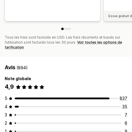
Essai gratuit d
Tous les frais sont facturés en USD. Les frais récurrents et basés sur
l’utilisation sont facturés tous les 30 jours.
Voir toutes les options de
tarification
Avis
(894)
Note globale
4,9
5
837
4
35
3
7
2
6
1
9