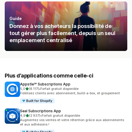
Guide
Donnez à vos acheteurs la possibilité de
tout gérer plus facilement, depuis un seul
emplacement centralisé
Plus d’applications comme celle-ci
Appstle℠ Subscriptions App
étoile(s) sur 5
5,0
(8 117)
•
Forfait gratuit disponible
8117 avis au total
Fidélisez clients avec abonnement, build-a-box, et groupement
Built for Shopify
Seal Subscriptions App
étoile(s) sur 5
4,9
(2 937)
•
Forfait gratuit disponible
2937 avis au total
Augmentez vos ventes et votre rétention grâce aux abonnements
et aux adhésions !
Built for Shopify