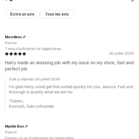
Écrire un avis
Tous les avis
Moodbox
France
7 mois d’utilisation de l’application
28 juillet 2026
Harry made an amazing job with my issue on my store, fast and
perfect job
Subi a répondu 29 juillet 2026
I'm glad Harry could get that sorted quickly for you, Jessica. Fast and
thorough is exactly what we aim for.
Thanks,
Koorosh, Subi cofounder
Mystik Box
France
Environ un an d’utilisation de l’application