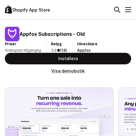
Shopify App Store
Appfox Subscriptions ‑ Old
Priser
Betyg
Utvecklare
Gratisplan tillgänglig
3,6
(18)
Appfox
Installera
Visa demobutik