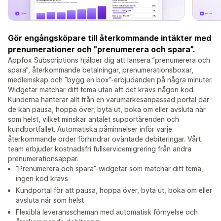
Gör engångsköpare till återkommande intäkter med
prenumerationer och ”prenumerera och spara”.
Appfox Subscriptions hjälper dig att lansera ”prenumerera och
spara”, återkommande betalningar, prenumerationsboxar,
medlemskap och ”bygg en box”-erbjudanden på några minuter.
Widgetar matchar ditt tema utan att det krävs någon kod.
Kunderna hanterar allt från en varumärkesanpassad portal där
de kan pausa, hoppa över, byta ut, boka om eller avsluta när
som helst, vilket minskar antalet supportärenden och
kundbortfallet. Automatiska påminnelser inför varje
återkommande order förhindrar oväntade debiteringar. Vårt
team erbjuder kostnadsfri fullservicemigrering från andra
prenumerationsappar.
”Prenumerera och spara”-widgetar som matchar ditt tema,
ingen kod krävs
Kundportal för att pausa, hoppa över, byta ut, boka om eller
avsluta när som helst
Flexibla leveransscheman med automatisk förnyelse och