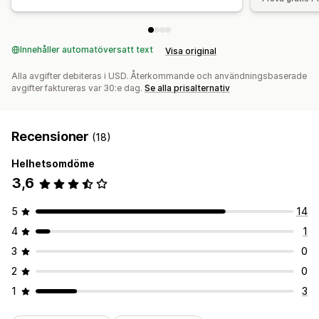
Innehåller automatöversatt text
Visa original
Alla avgifter debiteras i USD. Återkommande och användningsbaserade
avgifter faktureras var 30:e dag.
Se alla prisalternativ
Recensioner
(18)
Helhetsomdöme
3,6
5
14
4
1
3
0
2
0
1
3