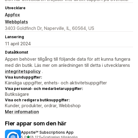
Utvecklare
Appfox
Webbplats
3403 Goldfinch Dr, Naperville, IL, 60564, US
Lansering
11 april 2024
Dataåtkomst
Appen behöver tillgång till följande data för att kunna fungera
med din butik. Läs mer om anledningen till detta i utvecklarens
integritetspolicy
.
Visa kunduppgifter:
Känsliga uppgifter, enhets- och aktivitetsuppgifter
Visa personal- och medarbetaruppgifter:
Butiksägare
Visa och redigera butiksuppgifter:
Kunder, produkter, ordrar, Webbshop
Mer information
Fler appar som den här
Appstle℠ Subscriptions App
av 5 stjärnor
5,0
(8 121)
•
Gratisplan tillgänglig