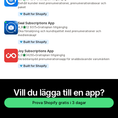
8121 recensioner totalt
Behåll kunder med prenumerationer, prenumerationsboxar och
paket
Built for Shopify
Seal Subscriptions App
av 5 stjärnor
4,9
(2 937)
•
Gratisplan tillgänglig
2937 recensioner totalt
Öka försäljning och kundlojalitet med prenumerationer och
medlemskap!
Built for Shopify
Joy Subscriptions App
av 5 stjärnor
5,0
(429)
•
Gratisplan tillgänglig
429 recensioner totalt
Skräddarsydd prenumerationsapp för snabbväxande varumärken
Built for Shopify
Vill du lägga till en app?
Prova Shopify gratis i 3 dagar