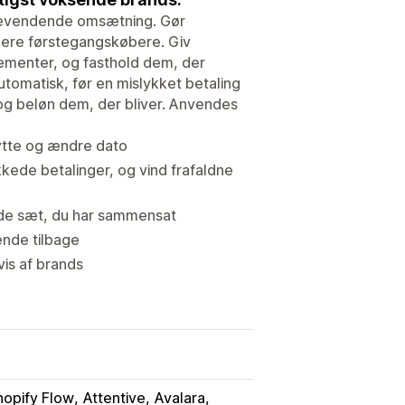
agevendende omsætning. Gør
flere førstegangskøbere. Giv
ementer, og fasthold dem, der
utomatisk, før en mislykket betaling
, og beløn dem, der bliver. Anvendes
ytte og ændre dato
kede betalinger, og vind frafaldne
 de sæt, du har sammensat
ende tilbage
is af brands
hopify Flow
Attentive
Avalara