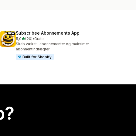
Subscribee Abonnements App
ud af 5 stjerner
5,0
(20)
•
Gratis
20 anmeldelser i alt
Skab vækst i abonnementer og maksimer
abonnentindtægter
Built for Shopify
p?