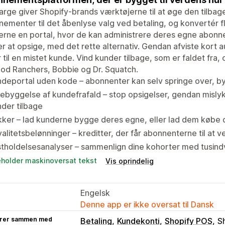
rge giver Shopify-brands værktøjerne til at øge den tilb
ementer til det åbenlyse valg ved betaling, og konvertér 
rne en portal, hvor de kan administrere deres egne abonn
r at opsige, med det rette alternativ. Gendan afviste kort a
r til en mistet kunde. Vind kunder tilbage, som er faldet fra
od Ranchers, Bobbie og Dr. Squatch.
deportal uden kode – abonnenter kan selv springe over, b
ebyggelse af kundefrafald – stop opsigelser, gendan mislyk
der tilbage
kker – lad kunderne bygge deres egne, eller lad dem købe
alitetsbelønninger – kreditter, der får abonnenterne til at v
tholdelsesanalyser – sammenlign dine kohorter med tusindv
eholder maskinoversat tekst
Vis oprindelig
Engelsk
Denne app er ikke oversat til Dansk
rer sammen med
Betaling
Kundekonti
Shopify POS
S