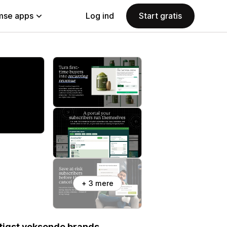
se apps
Log ind
Start gratis
+ 3 mere
tigst voksende brands.