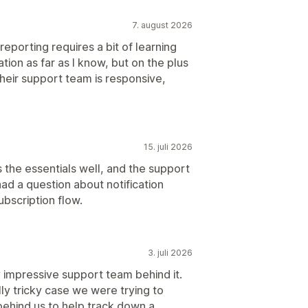
7. august 2026
t reporting requires a bit of learning
tion as far as I know, but on the plus
their support team is responsive,
15. juli 2026
s the essentials well, and the support
d a question about notification
bscription flow.
3. juli 2026
 impressive support team behind it.
ly tricky case we were trying to
ehind us to help track down a