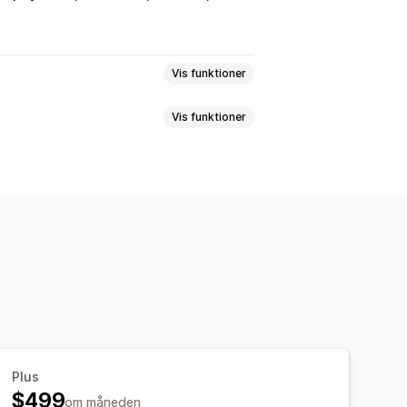
Vis funktioner
Vis funktioner
ningsabonnementer
er
Servicer
Produktpakker
atch-pakker
Pakker med varianter
ter
Fysiske produkter
ret en kasse
Gaveæsker
entskasser
Mersalgspakker
Relaterede produkter
, og spar penge
Faste priser
Tilpassede pakker
Prøveperioder
e priser
Engangsbetaling
ng
Antalsbegrænsning
Rabatter
centrabatter
Rabatter i indkøbskurv
Plus
s
Abonnementer
Dynamiske priser
$499
om måneden