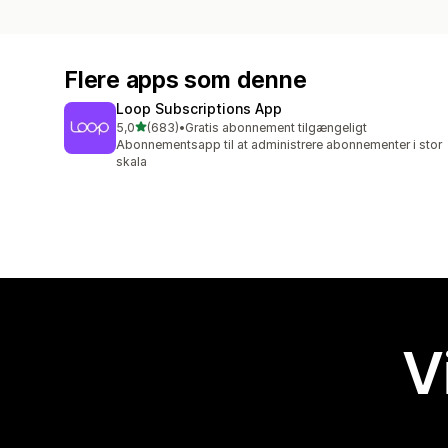
Flere apps som denne
Loop Subscriptions App
ud af 5 stjerner
5,0
(683)
•
Gratis abonnement tilgængeligt
683 anmeldelser i alt
Abonnementsapp til at administrere abonnementer i stor
skala
V