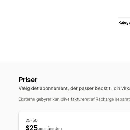
Katego
Priser
Vælg det abonnement, der passer bedst til din vir
Eksterne gebyrer kan blive faktureret af Recharge separat i
25-50
$25
om måneden