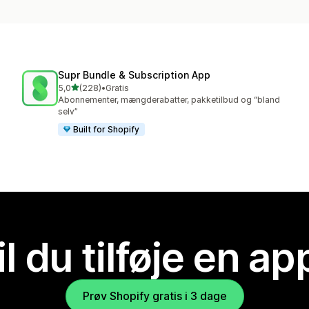
Supr Bundle & Subscription App
ud af 5 stjerner
5,0
(228)
•
Gratis
228 anmeldelser i alt
Abonnementer, mængderabatter, pakketilbud og “bland
selv”
Built for Shopify
il du tilføje en ap
Prøv Shopify gratis i 3 dage