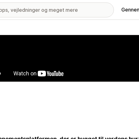
Gennem
ri med udvalgte billeder
nementsplatformen, der er bygget til verdens hur