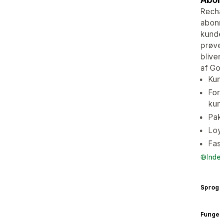
Recha
abonn
kunde
prøve
blive
af Go
Kun
For
kun
Pa
Loy
Fas
Ind
Sprog
Funge