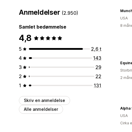
Anmeldelser
Munch
(2.950)
USA
8 måne
Samlet bedømmelse
4,8
5
2,6 t
4
143
Equin
3
29
Storbr
2
22
2 måne
1
131
Skriv en anmeldelse
Alpha
Alle anmeldelser
USA
Cirka 