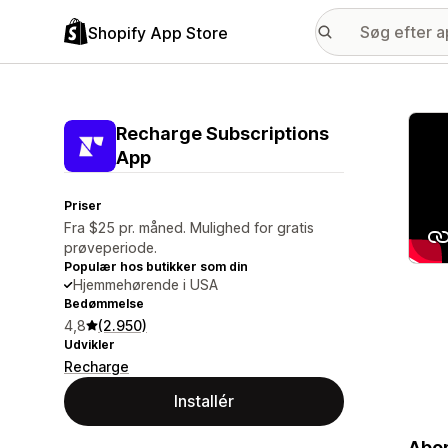
Shopify App Store
Galle
Recharge Subscriptions
App
Priser
Fra $25 pr. måned. Mulighed for gratis
prøveperiode.
Populær hos butikker som din
Hjemmehørende i USA
Bedømmelse
4,8
(2.950)
Udvikler
Recharge
Installér
Abon