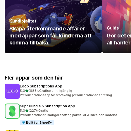
Kundlojalitet
Skapa återkommande affärer
Guide
med appar som får kunderna att
Gör det e
komma tillbaka.
all hanter
Fler appar som den här
Loop Subscriptions App
av 5 stjärnor
5,0
(683)
•
Gratisplan tillgänglig
683 recensioner totalt
Prenumerationsapp för storskalig prenumerationshantering
Supr Bundle & Subscription App
av 5 stjärnor
5,0
(227)
•
Gratis
227 recensioner totalt
Prenumerationer, mängdrabatter, paket-kit & mixa och matcha
Built for Shopify