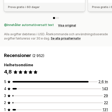
Prova gratis i 60 dagar
Prova gratis i
Innehåller automatöversatt text
Visa original
Alla avgifter debiteras i USD. Återkommande och användningsbaserade
avgifter faktureras var 30:e dag.
Se alla prisalternativ
Recensioner
(2 952)
Helhetsomdöme
4,8
5
2,6 tn
4
143
3
29
2
22
1
131