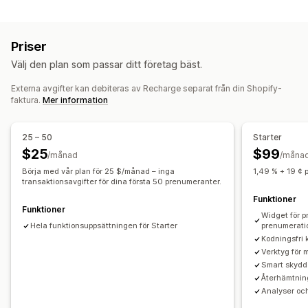
Pakettyper
Påfyllningsprenumerationer
Åtkomstprenumerationer
Fasta paket
Multipack
Mixa och matcha
Medlemskap
Tjänster
Produktpaket
Priser
Varianter på paket
Paket med oändliga alternativ
Prenumerationslådor
Digitala produkter
Välj den plan som passar ditt företag bäst.
Sätt ihop en egen låda
Presentlådor
Mystery box
Fysiska produkter
Anpassade prenumerationer
Provpack
Prenumerationslådor
Merförsäljningspaket
Externa avgifter kan debiteras av Recharge separat från din Shopify-
Priser som du kan ange
faktura.
Mer information
Korsförsäljningspaket
Sådant som ofta köps tillsammans
Återkommande betalning
Prenumerera och spara
Relaterade produkter
Digitala produkter
Fasta priser
Kvantitetsbaserade priser
Fysiska produkter
Anpassade paket
25 – 50
Starter
Freemium (gratis bastjänst, betala för extrafunktioner)
$25
$99
/månad
/måna
Priser som du kan ange
Provperioder
Pris justerat efter användning
Börja med vår plan för 25 $/månad – inga
1,49 % + 19 ¢ 
Fasta priser
Kvantitetsbaserade priser
transaktionsavgifter för dina första 50 prenumeranter.
Pris per användare
Engångsbetalning
Stegvisa mängdrabatter
Rabatter
Volymrabatter
Funktioner
Dynamisk prissättning
Anpassad prissättning
Funktioner
Widget för p
Rabattbelopp
Procentuella rabatter
Hela funktionsuppsättningen för Starter
prenumerati
Rabatter på hela varukorgen
Fri frakt
Kodningsfri 
Köp två, betala för en
Prenumerationer
Verktyg för 
Smart skydd
Dynamisk prissättning
Anpassad prissättning
Återhämtnin
Analyser oc