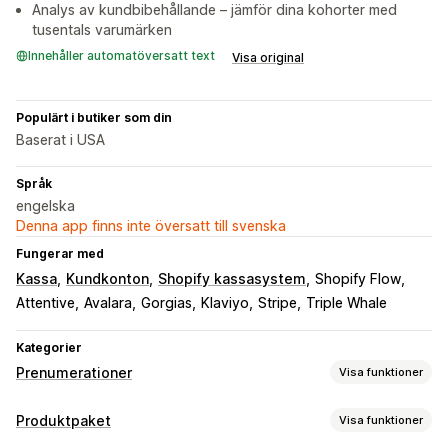
Analys av kundbibehållande – jämför dina kohorter med
tusentals varumärken
Innehåller automatöversatt text
Visa original
Populärt i butiker som din
Baserat i USA
Språk
engelska
Denna app finns inte översatt till svenska
Fungerar med
Kassa
Kundkonton
Shopify kassasystem
Shopify Flow
Attentive
Avalara
Gorgias
Klaviyo
Stripe
Triple Whale
Kategorier
Prenumerationer
Visa funktioner
Prenumerationstyper
Produktpaket
Visa funktioner
Prenumerationer på utvalda produkter