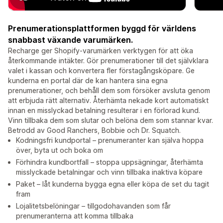
Prenumerationsplattformen byggd för världens
snabbast växande varumärken.
Recharge ger Shopify-varumärken verktygen för att öka
återkommande intäkter. Gör prenumerationer till det självklara
valet i kassan och konvertera fler förstagångsköpare. Ge
kunderna en portal där de kan hantera sina egna
prenumerationer, och behåll dem som försöker avsluta genom
att erbjuda rätt alternativ. Återhämta nekade kort automatiskt
innan en misslyckad betalning resulterar i en förlorad kund.
Vinn tillbaka dem som slutar och belöna dem som stannar kvar.
Betrodd av Good Ranchers, Bobbie och Dr. Squatch.
Kodningsfri kundportal – prenumeranter kan själva hoppa
över, byta ut och boka om
Förhindra kundbortfall – stoppa uppsägningar, återhämta
misslyckade betalningar och vinn tillbaka inaktiva köpare
Paket – låt kunderna bygga egna eller köpa de set du tagit
fram
Lojalitetsbelöningar – tillgodohavanden som får
prenumeranterna att komma tillbaka