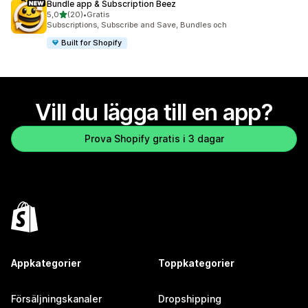
Bundle app & Subscription Beez
av 5 stjärnor
5,0
(20)
•
Gratis
20 recensioner totalt
Subscriptions, Subscribe and Save, Bundles och
Built for Shopify
Vill du lägga till en app?
Prova Shopify gratis i 3 dagar
Appkategorier
Toppkategorier
Försäljningskanaler
Dropshipping