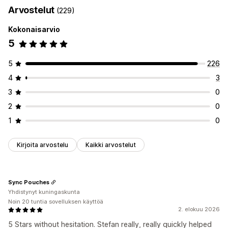
Arvostelut
(229)
Sekoita ja yhdistä -paketit
Varianttipaketit
Kokoa laatikko
Fyysiset tuotteet
Mukautetut toistotilaukset
Lahjalaatikot
Tilauslaatikot
Tukkutuotepaketit
Kokonaisarvio
Hinnoitteluvaihtoehdot
Fyysiset tuotteet
Mukautetut tuotepaketit
5
Toistuvat maksut
Toistotilaa ja säästä
Kiinteä hinnoittelu
Hinnoitteluvaihtoehdot
Porrastettu hinnoittelu
Freemium
Kokeilujaksot
5
226
Kiinteä hinnoittelu
Porrastettu hinnoittelu
Käyttöperusteinen hinnoittelu
4
3
Määräalennukset
Alennukset
Volyymialennukset
Käyttäjäkohtainen hinnoittelu
Kertamaksu
3
0
Kiinteät alennukset
Prosenttialennukset
Dynaaminen hinnoittelu
Mukautettu hinnoittelu
2
0
Ilmainen toimitus
Kaksi yhden hinnalla
Tilaukset
1
0
Tukkuerät
Mukautettu hinnoittelu
Kirjoita arvostelu
Kaikki arvostelut
Sync Pouches
Yhdistynyt kuningaskunta
Noin 20 tuntia sovelluksen käyttöä
2. elokuu 2026
5 Stars without hesitation. Stefan really, really quickly helped