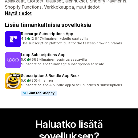
Asiakkaat, tuotteet, tilaukset, alennukset, Shopify Payments,
Shopify Functions, Verkkokauppa, muut tiedot
Näytä tiedot
Lisää tämänkaltaisia sovelluksia
Recharge Subscriptions App
/ 5 tähteä
4,8
(2 947)
•
Ilmainen kokeilu saatavilla
2947 arvostelua yhteensä
The subscription platform built for the fastest-growing brands
Loop Subscriptions App
/ 5 tähteä
5,0
(683)
•
Ilmainen sopimus saatavilla
683 arvostelua yhteensä
Subscription app to manage subscriptions at scale
Subscription & Bundle App Beez
/ 5 tähteä
5,0
(20)
•
Ilmainen
20 arvostelua yhteensä
Subscription app & bundle app to sell bundles & subscriptions
Built for Shopify
Haluatko lisätä
sovelluksen?