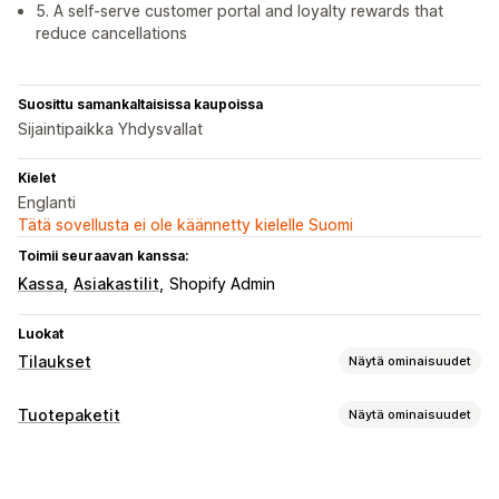
5. A self-serve customer portal and loyalty rewards that
reduce cancellations
Suosittu samankaltaisissa kaupoissa
Sijaintipaikka Yhdysvallat
Kielet
Englanti
Tätä sovellusta ei ole käännetty kielelle Suomi
Toimii seuraavan kanssa:
Kassa
Asiakastilit
Shopify Admin
Luokat
Tilaukset
Näytä ominaisuudet
Toistotilaustyypit
Tuotepaketit
Näytä ominaisuudet
Kuratoidut toistotilaukset
Täydentävät toistotilaukset
Tuotepakettityypit
Käyttöoikeustilaukset
Jäsenyydet
Palvelut
Tuotepaketit
Kiinteät tuotepaketit
Monipakkaukset
Tilauslaatikot
Lahjoitukset
Digitaaliset tuotteet