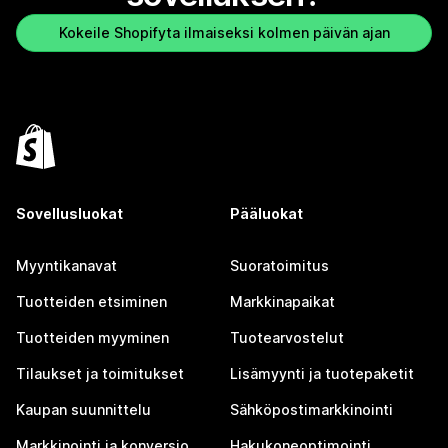
Kokeile Shopifyta ilmaiseksi kolmen päivän ajan
Sovellusluokat
Pääluokat
Myyntikanavat
Suoratoimitus
Tuotteiden etsiminen
Markkinapaikat
Tuotteiden myyminen
Tuotearvostelut
Tilaukset ja toimitukset
Lisämyynti ja tuotepaketit
Kaupan suunnittelu
Sähköpostimarkkinointi
Markkinointi ja konversio
Hakukoneoptimointi