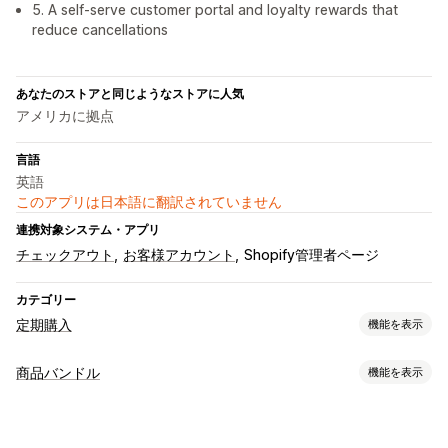
5. A self-serve customer portal and loyalty rewards that
reduce cancellations
あなたのストアと同じようなストアに人気
アメリカに拠点
言語
英語
このアプリは日本語に翻訳されていません
連携対象システム・アプリ
チェックアウト
お客様アカウント
Shopify管理者ページ
カテゴリー
定期購入
機能を表示
サブスクリプション・定期購入タイプ
商品バンドル
機能を表示
キュレーション定期購入
補充定期購入
バンドルタイプ
サブスクリプション・定期購入へのアクセス
メンバーシップ
固定バンドル
マルチパック
組み合わせバンドル
サービス
商品バンドル
定期購入ボックス
寄付
デジタル商品