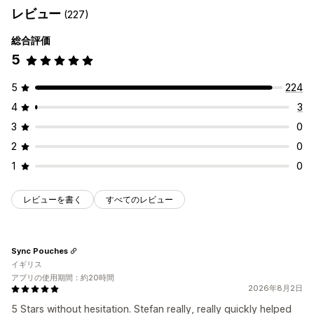
レビュー
(227)
バリエーションバンドル
ボックスを作成
ギフトボックス
有形商品
カスタムの定期購入
定期購入ボックス
卸売バンドル
有形商品
カスタムバンドル
総合評価
設定可能な価格設定方式
5
設定可能な価格設定方式
定期的な支払い
お得な定期購入
固定価格設定
固定価格設定
段階的な価格設定
数量割引
ディスカウント
段階的な価格設定
フリーミアム
トライアル期間
5
224
ボリュームディスカウント
一律割引
使用量に基づいた価格設定
ユーザーごとの価格設定
4
3
割引率によるディスカウント
無料配送
BOGO
定期購入
1回限りの決済
動的価格設定
カスタム価格
3
0
一括価格設定
カスタム価格
2
0
1
0
レビューを書く
すべてのレビュー
Sync Pouches
イギリス
アプリの使用期間：約20時間
2026年8月2日
5 Stars without hesitation. Stefan really, really quickly helped