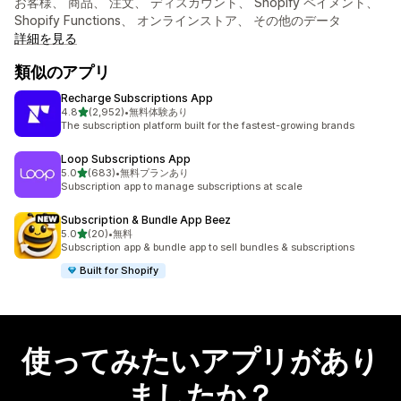
お客様、 商品、 注文、 ディスカウント、 Shopify ペイメント、
Shopify Functions、 オンラインストア、 その他のデータ
詳細を見る
類似のアプリ
Recharge Subscriptions App
5つ星中
4.8
(2,952)
•
無料体験あり
合計レビュー数：2952件
The subscription platform built for the fastest-growing brands
Loop Subscriptions App
5つ星中
5.0
(683)
•
無料プランあり
合計レビュー数：683件
Subscription app to manage subscriptions at scale
Subscription & Bundle App Beez
5つ星中
5.0
(20)
•
無料
合計レビュー数：20件
Subscription app & bundle app to sell bundles & subscriptions
Built for Shopify
使ってみたいアプリがあり
ましたか？