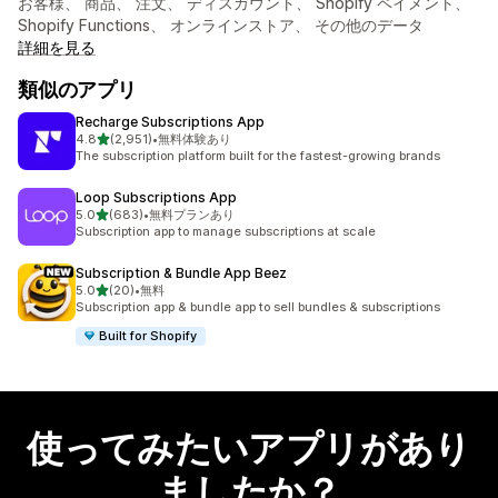
お客様、 商品、 注文、 ディスカウント、 Shopify ペイメント、
Shopify Functions、 オンラインストア、 その他のデータ
詳細を見る
類似のアプリ
Recharge Subscriptions App
5つ星中
4.8
(2,951)
•
無料体験あり
合計レビュー数：2951件
The subscription platform built for the fastest-growing brands
Loop Subscriptions App
5つ星中
5.0
(683)
•
無料プランあり
合計レビュー数：683件
Subscription app to manage subscriptions at scale
Subscription & Bundle App Beez
5つ星中
5.0
(20)
•
無料
合計レビュー数：20件
Subscription app & bundle app to sell bundles & subscriptions
Built for Shopify
使ってみたいアプリがあり
ましたか？