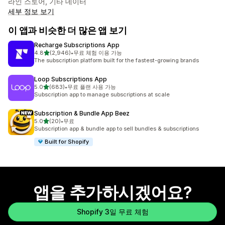
라인 스토어, 기타 데이터
세부 정보 보기
이 앱과 비슷한 더 많은 앱 보기
Recharge Subscriptions App
별 5개 중
4.8
(2,946)
•
무료 체험 이용 가능
총 리뷰 2946개
The subscription platform built for the fastest-growing brands
Loop Subscriptions App
별 5개 중
5.0
(683)
•
무료 플랜 사용 가능
총 리뷰 683개
Subscription app to manage subscriptions at scale
Subscription & Bundle App Beez
별 5개 중
5.0
(20)
•
무료
총 리뷰 20개
Subscription app & bundle app to sell bundles & subscriptions
Built for Shopify
앱을 추가하시겠어요?
Shopify 3일 무료 체험