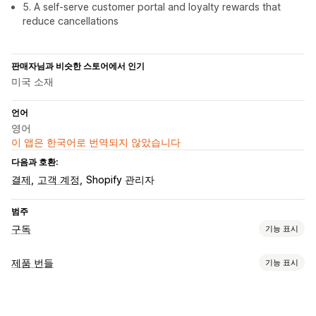
5. A self-serve customer portal and loyalty rewards that
reduce cancellations
판매자님과 비슷한 스토어에서 인기
미국 소재
언어
영어
이 앱은 한국어로 번역되지 않았습니다
다음과 호환:
결제
고객 계정
Shopify 관리자
범주
구독
기능 표시
구독 유형
제품 번들
기능 표시
큐레이션 구독
생필품 보충 구독
액세스 구독
멤버십
서비스
번들 유형
제품 번들
구독 상자
기부
디지털 상품
실물 제품
고정 번들
멀티팩
믹스앤매치 번들
이형 상품 번들
상자 만들기
사용자 지정 구독