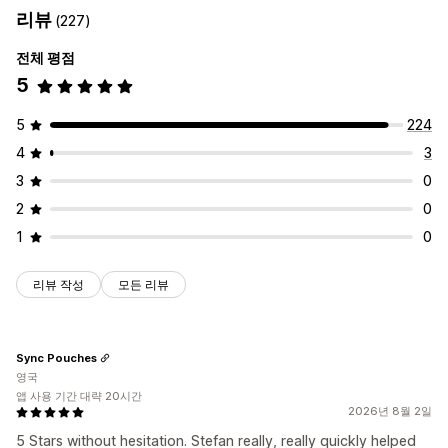
리뷰
(227)
선물 상자
구독 상자
도매 번들
실물 제품
사용자 지정 번들
설정 가능한 가격
전체 평점
설정 가능한 가격
정기 결제
구독하고 절약
고정 가격
계층별 가격
5
고정 가격
계층별 가격
수량 구분
할인
수량 할인
균일 할인
프리미엄(Freemium)
체험 기간
사용량 기반 요금제
백분율 할인
무료 배송
원 플러스 원
구독
대량 가격
사용자별 요금제
일회성 결제
동적 가격
사용자 지정 가격 책정
5
224
사용자 지정 가격 책정
4
3
3
0
2
0
1
0
리뷰 작성
모든 리뷰
Sync Pouches
영국
앱 사용 기간 대략 20시간
2026년 8월 2일
5 Stars without hesitation. Stefan really, really quickly helped