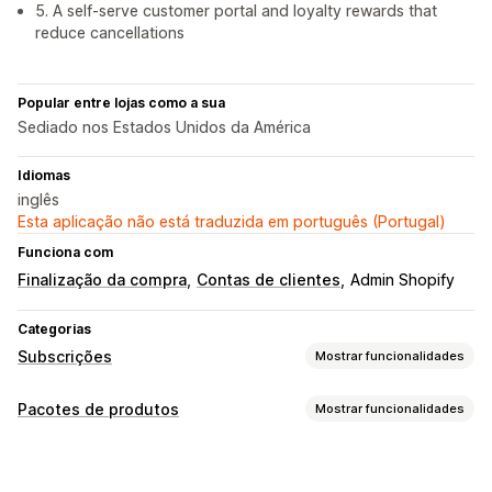
5. A self-serve customer portal and loyalty rewards that
reduce cancellations
Popular entre lojas como a sua
Sediado nos Estados Unidos da América
Idiomas
inglês
Esta aplicação não está traduzida em português (Portugal)
Funciona com
Finalização da compra
Contas de clientes
Admin Shopify
Categorias
Subscrições
Mostrar funcionalidades
Tipos de subscrição
Pacotes de produtos
Mostrar funcionalidades
Subscrições selecionadas
Tipos de pacotes
Subscrições de reabastecimento
Subscrições de acesso
Pacotes fixos
Vários pacotes
Pacotes mistos
Adesões
Serviços
Pacotes de produtos