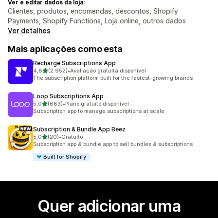
Ver e editar dados da loja:
Clientes, produtos, encomendas, descontos, Shopify
Payments, Shopify Functions, Loja online, outros dados
Ver detalhes
Mais aplicações como esta
Recharge Subscriptions App
de 5 estrelas
4,8
(2.952)
•
Avaliação gratuita disponível
2952 total de avaliações
The subscription platform built for the fastest-growing brands
Loop Subscriptions App
de 5 estrelas
5,0
(683)
•
Plano gratuito disponível
683 total de avaliações
Subscription app to manage subscriptions at scale
Subscription & Bundle App Beez
de 5 estrelas
5,0
(20)
•
Gratuito
20 total de avaliações
Subscription app & bundle app to sell bundles & subscriptions
Built for Shopify
Quer adicionar uma