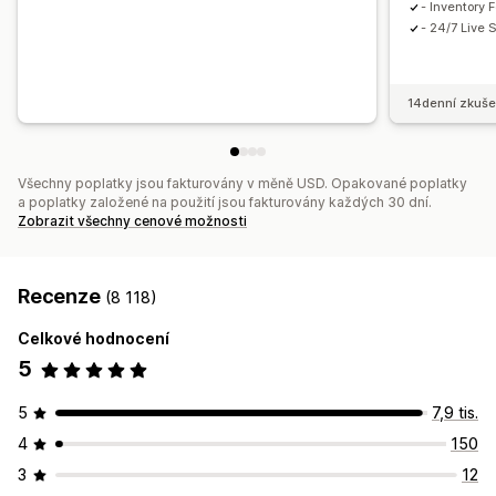
- Inventory 
- 24/7 Live 
14denní zkuše
Všechny poplatky jsou fakturovány v měně USD. Opakované poplatky
a poplatky založené na použití jsou fakturovány každých 30 dní.
Zobrazit všechny cenové možnosti
Recenze
(8 118)
Celkové hodnocení
5
5
7,9 tis.
4
150
3
12