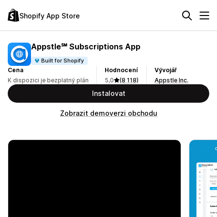
Shopify App Store
Appstle℠ Subscriptions App
Built for Shopify
Cena
Hodnocení
Vývojář
K dispozici je bezplatný plán
5,0
(8 118)
Appstle Inc.
Instalovat
Zobrazit demoverzi obchodu