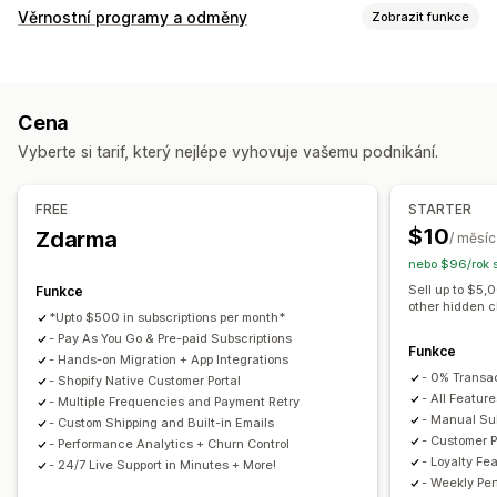
Typy předplatných
Věrnostní programy a odměny
Zobrazit funkce
Vybraná předplatná
Předplatná pro doplňování
Typy programů
Přístup k předplatným
Členství
Služby
Balíčky produktů
Programy odměn
Členství
Úrovně VIP
Affiliate programy
Balení s předplatným
Dary
Digitální produkty
Cena
Referraly
Předplatná
Vlastní programy
Fyzické produkty
Vlastní předplatná
Vyberte si tarif, který nejlépe vyhovuje vašemu podnikání.
Odměny, které můžete nabízet
Ceny, které můžete nastavit
Slevy
Kupóny
Sazby za dopravu
Doprava zdarma
Opakované platby
Předplatit a uložit
Pevné nacenění
FREE
STARTER
Produkty zdarma
Přednostní přístup
Exkluzivní přístup
Úrovňové oceňování
Freemium
Zkušební období
$10
Zdarma
/ měsíc
Členské výhody
Služby
Odznaky
Vlastní odměny
Nacenění založené na užívání
Nacenění na uživatele
nebo $96/rok 
Jednorázová platba
Dynamické nacenění
Vlastní nacenění
Sell up to $5,
Funkce
other hidden 
*Upto $500 in subscriptions per month*
- Pay As You Go & Pre-paid Subscriptions
Funkce
- Hands-on Migration + App Integrations
- 0% Transa
- Shopify Native Customer Portal
- All Feature
- Multiple Frequencies and Payment Retry
- Manual Sub
- Custom Shipping and Built-in Emails
- Customer P
- Performance Analytics + Churn Control
- Loyalty Fe
- 24/7 Live Support in Minutes + More!
- Weekly Pe