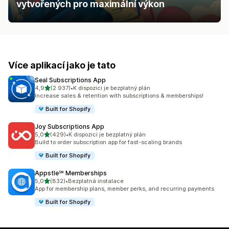
vytvořených pro maximální výkon
Více aplikací jako je tato
Seal Subscriptions App
z 5 hvězd
4,9
(2 937)
•
K dispozici je bezplatný plán
Celkový počet recenzí: 2937
Increase sales & retention with subscriptions & memberships!
Built for Shopify
Joy Subscriptions App
z 5 hvězd
5,0
(429)
•
K dispozici je bezplatný plán
Celkový počet recenzí: 429
Build to order subscription app for fast-scaling brands
Built for Shopify
Appstle℠ Memberships
z 5 hvězd
5,0
(832)
•
Bezplatná instalace
Celkový počet recenzí: 832
App for membership plans, member perks, and recurring payments
Built for Shopify