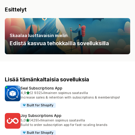
Esittelyt
Skaalaa luottavaisin mielin
Edistä kasvua tehokkailla sovelluksilla
Lisää tämänkaltaisia sovelluksia
Seal Subscriptions App
/ 5 tähteä
4,9
(2 932)
•
Ilmainen sopimus saatavilla
2932 arvostelua yhteensä
Increase sales & retention with subscriptions & memberships!
Built for Shopify
Joy Subscriptions App
/ 5 tähteä
5,0
(429)
•
Ilmainen sopimus saatavilla
429 arvostelua yhteensä
Build to order subscription app for fast-scaling brands
Built for Shopify