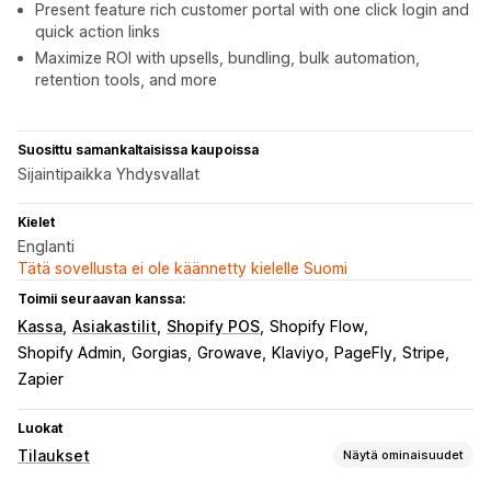
Present feature rich customer portal with one click login and
quick action links
Maximize ROI with upsells, bundling, bulk automation,
retention tools, and more
Suosittu samankaltaisissa kaupoissa
Sijaintipaikka Yhdysvallat
Kielet
Englanti
Tätä sovellusta ei ole käännetty kielelle Suomi
Toimii seuraavan kanssa:
Kassa
Asiakastilit
Shopify POS
Shopify Flow
Shopify Admin
Gorgias
Growave
Klaviyo
PageFly
Stripe
Zapier
Luokat
Tilaukset
Näytä ominaisuudet