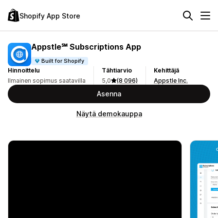
Shopify App Store
Appstle℠ Subscriptions App
Built for Shopify
Hinnoittelu
Tähtiarvio
Kehittäjä
Ilmainen sopimus saatavilla
5,0
(8 096)
Appstle Inc.
Asenna
Näytä demokauppa