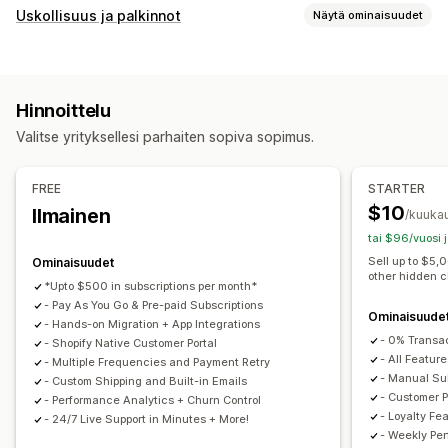
Toistotilaustyypit
Uskollisuus ja palkinnot
Näytä ominaisuudet
Kuratoidut toistotilaukset
Täydentävät toistotilaukset
Ohjelmatyypit
Käyttöoikeustilaukset
Jäsenyydet
Palvelut
Tuotepaketit
Palkitsemisohjelmat
Jäsenyydet
VIP-tasot
Tilauslaatikot
Lahjoitukset
Digitaaliset tuotteet
Hinnoittelu
Kumppanuusohjelmat
Suosittelut
Tilaukset
Fyysiset tuotteet
Mukautetut toistotilaukset
Valitse yrityksellesi parhaiten sopiva sopimus.
Mukautetut ohjelmat
Hinnoitteluvaihtoehdot
Tarjottavat palkkiot
Toistuvat maksut
Toistotilaa ja säästä
Kiinteä hinnoittelu
FREE
STARTER
Alennukset
Kupongit
Toimitushinnat
Ilmainen toimitus
Porrastettu hinnoittelu
Freemium
Kokeilujaksot
$10
Ilmainen
/kuuka
Ilmaiset tuotteet
Varhainen käyttöoikeus
Käyttöperusteinen hinnoittelu
tai $96/vuosi 
Käyttö yksinoikeudella
Jäsenyysedut
Palvelut
Käyttäjäkohtainen hinnoittelu
Kertamaksu
Sell up to $5,
Ominaisuudet
other hidden 
Tunnukset
Mukautetut palkkiot
Dynaaminen hinnoittelu
Mukautettu hinnoittelu
*Upto $500 in subscriptions per month*
- Pay As You Go & Pre-paid Subscriptions
Ominaisuude
- Hands-on Migration + App Integrations
- 0% Transa
- Shopify Native Customer Portal
- All Feature
- Multiple Frequencies and Payment Retry
- Manual Sub
- Custom Shipping and Built-in Emails
- Customer P
- Performance Analytics + Churn Control
- Loyalty Fe
- 24/7 Live Support in Minutes + More!
- Weekly Pe