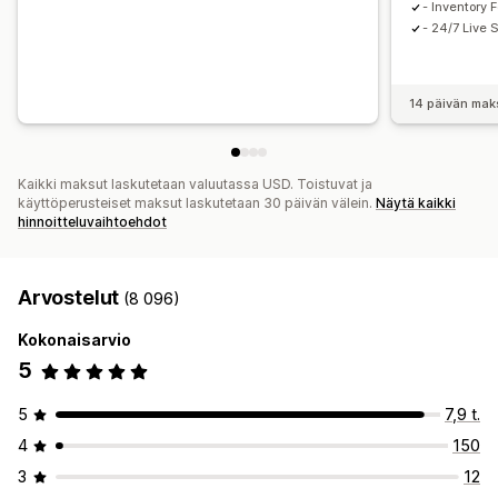
- Inventory 
- 24/7 Live 
14 päivän mak
Kaikki maksut laskutetaan valuutassa USD. Toistuvat ja
käyttöperusteiset maksut laskutetaan 30 päivän välein.
Näytä kaikki
hinnoitteluvaihtoehdot
Arvostelut
(8 096)
Kokonaisarvio
5
5
7,9 t.
4
150
3
12