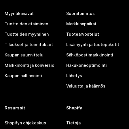
Myyntikanavat
Suoratoimitus
Tuotteiden etsiminen
Markkinapaikat
Tuotteiden myyminen
Tuotearvostelut
Tilaukset ja toimitukset
Lisämyynti ja tuotepaketit
Kaupan suunnittelu
Sähköpostimarkkinointi
Markkinointi ja konversio
Hakukoneoptimointi
Kaupan hallinnointi
Lähetys
Valuutta ja käännös
Resurssit
Shopify
Shopifyn ohjekeskus
Tietoja