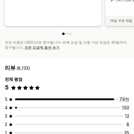
- 24/7 Live 
14일 무료 체험
모든 비용은 USD(으)로 청구됩니다. 반복 요금 및 사용 기반 요금은 30일마다
청구됩니다.
모든 요금제 옵션 보기
리뷰
(8,133)
전체 평점
5
5
7.9천
4
150
3
12
2
8
1
35