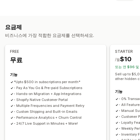
큐레이션 구독
생필품 보충 구독
액세스 구독
멤버십
서비스
프로그램 유형
제품 번들
구독 상자
기부
디지털 상품
실물 제품
리워드 프로그램
멤버십
VIP 등급
제휴 프로그램
추천
구독
사용자 지정 구독
요금제
사용자 지정 프로그램
설정 가능한 가격
비즈니스에 가장 적합한 요금제를 선택하세요.
제공할 수 있는 리워드
정기 결제
구독하고 절약
고정 가격
계층별 가격
할인
쿠폰
배송료
무료 배송
무료 제품
얼리 액세스
프리미엄(Freemium)
체험 기간
사용량 기반 요금제
FREE
STARTER
독점 액세스
멤버십 특전
서비스
배지
사용자 지정 리워드
사용자별 요금제
일회성 결제
동적 가격
사용자 지정 가격 책정
$10
무료
/월
또는 연 $96 및
Sell up to $5,
기능
other hidden 
*Upto $500 in subscriptions per month*
- Pay As You Go & Pre-paid Subscriptions
기능
- Hands-on Migration + App Integrations
- 0% Transa
- Shopify Native Customer Portal
- All Feature
- Multiple Frequencies and Payment Retry
- Manual Sub
- Custom Shipping and Built-in Emails
- Customer P
- Performance Analytics + Churn Control
- Loyalty Fe
- 24/7 Live Support in Minutes + More!
- Weekly Pe
- Inventory 