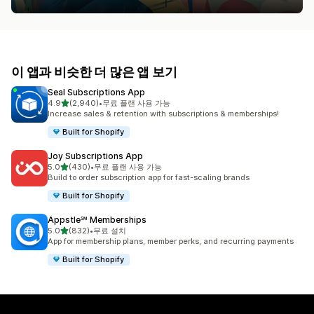
이 앱과 비슷한 더 많은 앱 보기
Seal Subscriptions App
별 5개 중
4.9
(2,940)
•
무료 플랜 사용 가능
총 리뷰 2940개
Increase sales & retention with subscriptions & memberships!
Built for Shopify
Joy Subscriptions App
별 5개 중
5.0
(430)
•
무료 플랜 사용 가능
총 리뷰 430개
Build to order subscription app for fast-scaling brands
Built for Shopify
Appstle℠ Memberships
별 5개 중
5.0
(832)
•
무료 설치
총 리뷰 832개
App for membership plans, member perks, and recurring payments
Built for Shopify