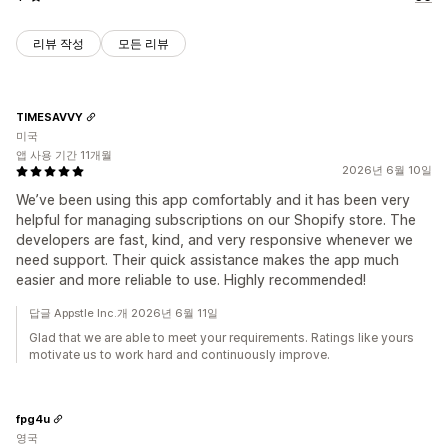
리뷰 작성
모든 리뷰
TIMESAVVY
미국
앱 사용 기간 11개월
2026년 6월 10일
We’ve been using this app comfortably and it has been very
helpful for managing subscriptions on our Shopify store. The
developers are fast, kind, and very responsive whenever we
need support. Their quick assistance makes the app much
easier and more reliable to use. Highly recommended!
답글 Appstle Inc.개 2026년 6월 11일
Glad that we are able to meet your requirements. Ratings like yours
motivate us to work hard and continuously improve.
fpg4u
영국