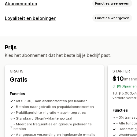
Abonnementen
Functies weergeven
Soorten abonnementen
Loyaliteit en beloningen
Functies weergeven
Samengestelde abonnementen
Aanvullingsabonnementen
Soorten programma's
Toegangsabonnementen
Lidmaatschappen
Diensten
Beloningsprogramma's
Lidmaatschappen
VIP-niveaus
Productbundels
Abonnementsboxen
Donaties
Prijs
Affiliateprogramma's
Referrals
Abonnementen
Digitale producten
Fysieke producten
Kies het abonnement dat het beste bij je bedrijf past.
Programma's op maat
Abonnementen op maat
Beloningen die je kunt aanbieden
Prijzen die je kunt instellen
GRATIS
STARTER
Kortingen
Coupons
Verzendtarieven
Gratis verzending
Terugkerende betalingen
Abonneren en besparen
$10
Gratis
/maan
Gratis producten
Vroege toegang
Exclusieve toegang
Vaste prijzen
Gedifferentieerde prijzen
Freemium
of $96/jaar e
Lidmaatschapsvoordelen
Diensten
Badges
Proefperiodes
Prijzen op basis van gebruik
Tot $ 5.000,-
Functies
verdere verbor
Beloningen op maat
Prijzen per gebruiker
Eenmalige betaling
*Tot $ 500,- aan abonnementen per maand*
- Betalen naar gebruik en prepaidabonnementen
Dynamische prijzen
Aangepaste prijzen
Functies
- Praktijkgerichte migratie + app-integraties
- 0% transa
- Standaard Shopify-klantenportaal
- Alle funct
- Meerdere frequenties en opnieuw proberen te
betalen
- Handmati
- Aangepaste verzending en ingebouwde e-mails
- Wachtwoord