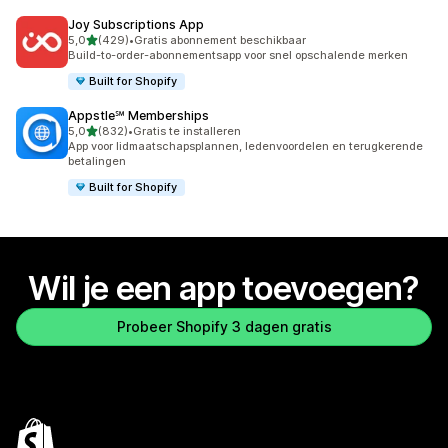
Joy Subscriptions App
van 5 sterren
5,0
(429)
•
Gratis abonnement beschikbaar
429 recensies in totaal
Build-to-order-abonnementsapp voor snel opschalende merken
Built for Shopify
Appstle℠ Memberships
van 5 sterren
5,0
(832)
•
Gratis te installeren
832 recensies in totaal
App voor lidmaatschapsplannen, ledenvoordelen en terugkerende
betalingen
Built for Shopify
Wil je een app toevoegen?
Probeer Shopify 3 dagen gratis