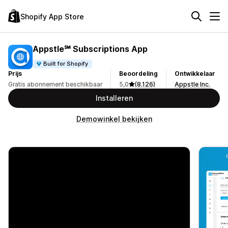
Shopify App Store
Appstle℠ Subscriptions App
Built for Shopify
Prijs
Beoordeling
Ontwikkelaar
Gratis abonnement beschikbaar
5,0
(8.126)
Appstle Inc.
Installeren
Demowinkel bekijken