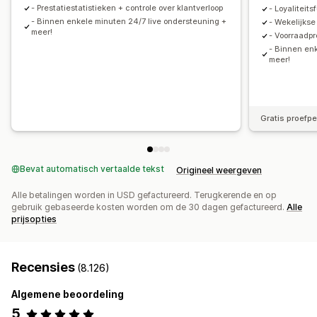
- Prestatiestatistieken + controle over klantverloop
- Loyaliteit
- Binnen enkele minuten 24/7 live ondersteuning +
- Wekelijkse
meer!
- Voorraadp
- Binnen en
meer!
Gratis proefp
Bevat automatisch vertaalde tekst
Origineel weergeven
Alle betalingen worden in USD gefactureerd. Terugkerende en op
gebruik gebaseerde kosten worden om de 30 dagen gefactureerd.
Alle
prijsopties
Recensies
(8.126)
Algemene beoordeling
5