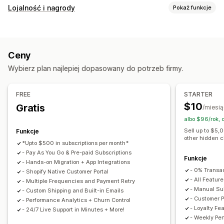
Rodzaje subskrypcji
Lojalność i nagrody
Pokaż funkcje
Wyselekcjonowane subskrypcje
Rodzaje programów
Subskrypcje na uzupełnianie
Subskrypcje dostępu
Program nagród
Członkostwa
Progi cenowe VIP
Członkostwa
Usługi
Pakiety produktów
Ceny
Programy afiliacyjne
Polecenia
Subskrypcje
Pudełka z subskrypcją
Darowizny
Produkty cyfrowe
Wybierz plan najlepiej dopasowany do potrzeb firmy.
Programy niestandardowe
Produkty fizyczne
Niestandardowe subskrypcje
Nagrody, które można zaoferować
Ceny, które można ustalić
FREE
STARTER
Rabaty
Kupony
Stawki wysyłki
Darmowa wysyłka
Płatności okresowe
Subskrybuj i oszczędzaj
Stałe ceny
$10
Gratis
/miesią
Darmowe produkty
Wczesny dostęp
Wyłączny dostęp
Gradacja cen
Freemium
Okresy próbne
albo $96/rok,
Dodatkowe korzyści dla członków
Usługi
Znaczki
Ceny zależne od wykorzystania
Sell up to $5,
Funkcje
other hidden 
Niestandardowe nagrody
Ceny zależne od liczby użytkowników
*Upto $500 in subscriptions per month*
- Pay As You Go & Pre-paid Subscriptions
Płatność jednorazowa
Ceny dynamiczne
Funkcje
- Hands-on Migration + App Integrations
Niestandardowe ceny
- 0% Transa
- Shopify Native Customer Portal
- All Feature
- Multiple Frequencies and Payment Retry
- Manual Sub
- Custom Shipping and Built-in Emails
- Customer P
- Performance Analytics + Churn Control
- Loyalty Fe
- 24/7 Live Support in Minutes + More!
- Weekly Pe