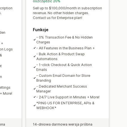
oszczędzić 20%
cription
Sell up to $100,000/month in subscription
.
revenue. No other hidden charges.
Contact us for Enterprise plan!
Funkcje
dden
- 0% Transaction Fee & No Hidden
Charges
n +
- All Features in the Business Plan +
ion Logs
- Bulk Action & Product Swap
 &
Automations
- 1-click Checkout & Quick Action
t
Emails
- Custom Email Domain for Store
on
Branding
- Dedicated Merchant Success
ttings
Manager
 + More!
- 24/7 Live Support in Minutes + More!
*PING US FOR ENTERPRISE, APIs &
WEBHOOK*
bna
14-dniowa darmowa wersja próbna