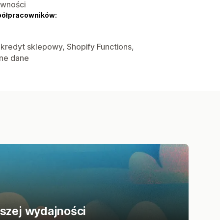
ywności
półpracowników:
, kredyt sklepowy, Shopify Functions,
nne dane
ższej wydajności