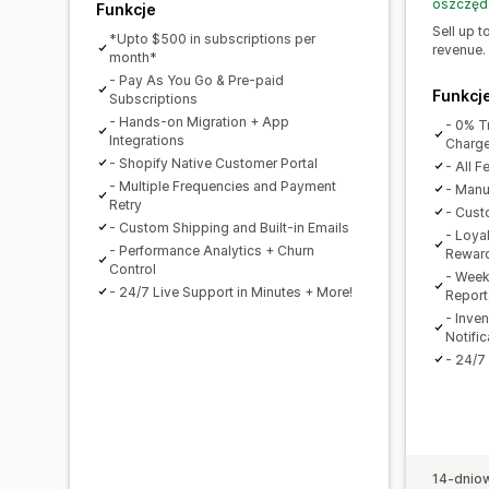
oszczęd
Funkcje
Sell up 
*Upto $500 in subscriptions per
revenue.
month*
- Pay As You Go & Pre-paid
Funkcj
Subscriptions
- Hands-on Migration + App
- 0% T
Integrations
Charg
- Shopify Native Customer Portal
- All F
- Multiple Frequencies and Payment
- Manu
Retry
- Cust
- Custom Shipping and Built-in Emails
- Loya
- Performance Analytics + Churn
Rewar
Control
- Week
- 24/7 Live Support in Minutes + More!
Report
- Inve
Notific
- 24/7
14-dnio