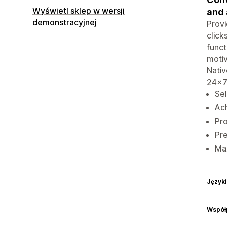
Wyświetl sklep w wersji
and 
demonstracyjnej
Provi
click
funct
motiv
Nativ
24x7
Sel
Ach
Pro
Pre
Max
Języki
Współ