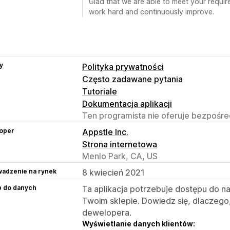
Glad that we are able to meet your requir
work hard and continuously improve.
y
Polityka prywatności
Często zadawane pytania
Tutoriale
Dokumentacja aplikacji
Ten programista nie oferuje bezpośred
oper
Appstle Inc.
Strona internetowa
Menlo Park, CA, US
adzenie na rynek
8 kwiecień 2021
p do danych
Ta aplikacja potrzebuje dostępu do n
Twoim sklepie. Dowiedz się, dlaczego
dewelopera.
Wyświetlanie danych klientów: