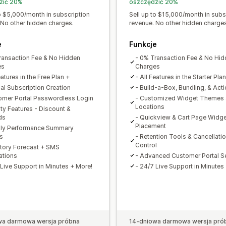
zić 20%
oszczędzić 20%
to $5,000/month in subscription
Sell up to $15,000/month in subs
 No other hidden charges.
revenue. No other hidden charges
e
Funkcje
ransaction Fee & No Hidden
- 0% Transaction Fee & No Hi
es
Charges
eatures in the Free Plan +
- All Features in the Starter Pla
al Subscription Creation
- Build-a-Box, Bundling, & Act
omer Portal Passwordless Login
- Customized Widget Themes
Locations
lty Features - Discount &
ds
- Quickview & Cart Page Widge
Placement
ly Performance Summary
s
- Retention Tools & Cancellati
Control
ntory Forecast + SMS
ations
- Advanced Customer Portal Se
 Live Support in Minutes + More!
- 24/7 Live Support in Minutes
wa darmowa wersja próbna
14-dniowa darmowa wersja pró