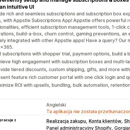
an intuitive UI
de rich and seamless subscriptions and subscription box ex
s, with Appstle Subscriptions App! Appstle offers powerful
ionalities, efficient subscription management tools, 1-click
ations, build-a-box, churn control, gaming preventions, a
ely integrated with other Appstle apps! Have a query? Our 
x365.
l subscriptions with shopper trial, payment options, build a
ieve high engagement with subscription boxes and multi-la
vide tiered discounts, custom shipping, gifts, and more with
sent feature rich customer portal with one click login and qu
imize ROI with upsells, bundling, bulk automation, retentio
Angielski
Ta aplikacja nie została przetłumaczon
pracuje z
Realizacja zakupu
Konta klientów
Sh
Panel administracyjny Shopify
Gorgia