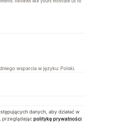
ements. Reviews like yours motivate us to
niego wsparcia w języku: Polski.
astępujących danych, aby działać w
, przeglądając
politykę prywatności