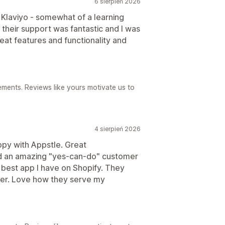
6 sierpień 2026
 Klaviyo - somewhat of a learning
heir support was fantastic and I was
at features and functionality and
ements. Reviews like yours motivate us to
4 sierpień 2026
ppy with Appstle. Great
 and an amazing "yes-can-do" customer
e best app I have on Shopify. They
her. Love how they serve my