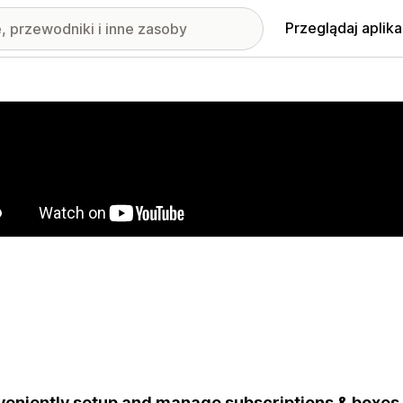
Przeglądaj aplika
nione obrazy w galerii
eniently setup and manage subscriptions & boxes 