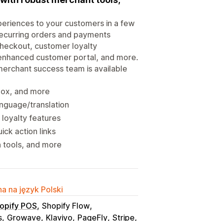
periences to your customers in a few
 recurring orders and payments
 checkout, customer loyalty
n enhanced customer portal, and more.
merchant success team is available
 box, and more
nguage/translation
 loyalty features
ick action links
n tools, and more
a na język Polski
opify POS
Shopify Flow
s
Growave
Klaviyo
PageFly
Stripe