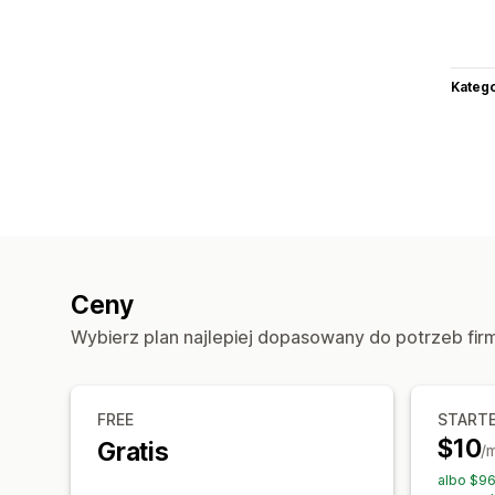
Katego
Ceny
Wybierz plan najlepiej dopasowany do potrzeb fir
FREE
START
$10
Gratis
/
albo $96