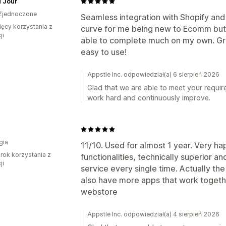
u Jour
Zjednoczone
Seamless integration with Shopify and
ięcy korzystania z
curve for me being new to Ecomm but t
ji
able to complete much on my own. Gre
easy to use!
Appstle Inc. odpowiedział(a) 6 sierpień 2026
Glad that we are able to meet your requir
work hard and continuously improve.
gia
11/10. Used for almost 1 year. Very ha
rok korzystania z
functionalities, technically superior
ji
service every single time. Actually th
also have more apps that work toget
webstore
Appstle Inc. odpowiedział(a) 4 sierpień 2026