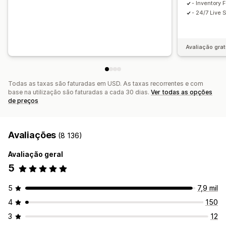
- Inventory 
- 24/7 Live 
Avaliação grat
Todas as taxas são faturadas em USD. As taxas recorrentes e com
base na utilização são faturadas a cada 30 dias.
Ver todas as opções
de preços
Avaliações
(8 136)
Avaliação geral
5
5
7,9 mil
4
150
3
12