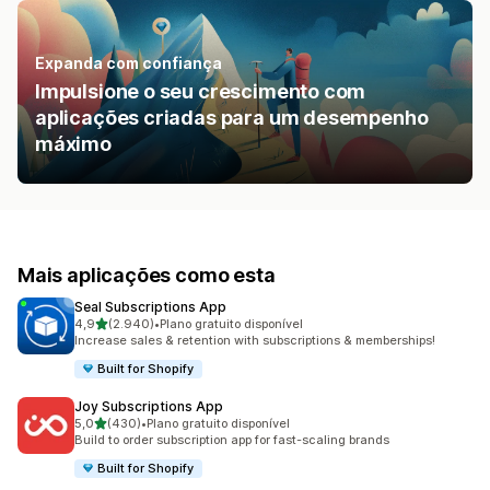
Expanda com confiança
Impulsione o seu crescimento com
aplicações criadas para um desempenho
máximo
Mais aplicações como esta
Seal Subscriptions App
de 5 estrelas
4,9
(2.940)
•
Plano gratuito disponível
2940 total de avaliações
Increase sales & retention with subscriptions & memberships!
Built for Shopify
Joy Subscriptions App
de 5 estrelas
5,0
(430)
•
Plano gratuito disponível
430 total de avaliações
Build to order subscription app for fast-scaling brands
Built for Shopify