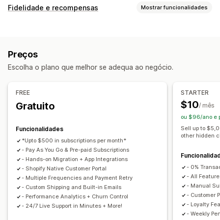
Tipos de subscrição
Fidelidade e recompensas
Mostrar funcionalidades
Subscrições selecionadas
Tipos de programas
Subscrições de reabastecimento
Subscrições de acesso
Programas de recompensas
Adesões
Níveis de VIP
Adesões
Serviços
Pacotes de produtos
Preços
Programas de afiliados
Referências
Subscrições
Caixas de subscrição
Donativos
Produtos digitais
Escolha o plano que melhor se adequa ao negócio.
Programas personalizados
Produtos físicos
Subscrições personalizadas
Recompensas que pode oferecer
Preços que pode definir
FREE
STARTER
Descontos
Cupões
Taxas de envio
Envio gratuito
Pagamentos recorrentes
Subscrição e poupança
$10
Gratuito
/ mês
Produtos gratuitos
Acesso antecipado
Acesso exclusivo
Preços fixos
Preços diferenciados
Freemium
ou $96/ano e
Vantagens de adesão
Serviços
Selos
Períodos de avaliação
Preços com base na utilização
Sell up to $5,
Funcionalidades
other hidden 
Recompensas personalizadas
Preços por utilizador
Pagamento único
Preços dinâmicos
*Upto $500 in subscriptions per month*
- Pay As You Go & Pre-paid Subscriptions
Preços personalizados
Funcionalida
- Hands-on Migration + App Integrations
- 0% Transa
- Shopify Native Customer Portal
- All Feature
- Multiple Frequencies and Payment Retry
- Manual Sub
- Custom Shipping and Built-in Emails
- Customer P
- Performance Analytics + Churn Control
- Loyalty Fe
- 24/7 Live Support in Minutes + More!
- Weekly Pe