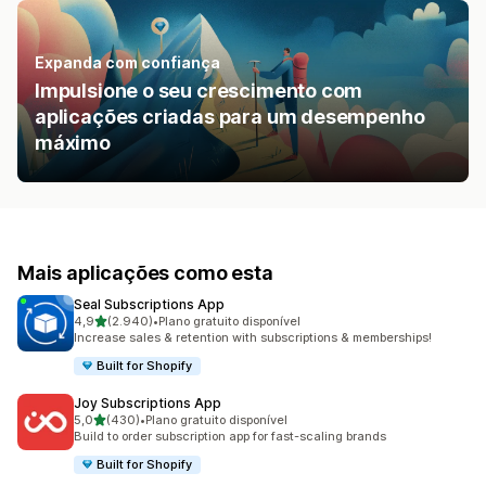
Expanda com confiança
Impulsione o seu crescimento com
aplicações criadas para um desempenho
máximo
Mais aplicações como esta
Seal Subscriptions App
de 5 estrelas
4,9
(2.940)
•
Plano gratuito disponível
2940 total de avaliações
Increase sales & retention with subscriptions & memberships!
Built for Shopify
Joy Subscriptions App
de 5 estrelas
5,0
(430)
•
Plano gratuito disponível
430 total de avaliações
Build to order subscription app for fast-scaling brands
Built for Shopify