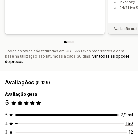
- Inventory 
- 24/7 Live 
Avaliação grat
Todas as taxas são faturadas em USD. As taxas recorrentes e com
base na utilização são faturadas a cada 30 dias.
Ver todas as opções
de preços
Avaliações
(8 135)
Avaliação geral
5
5
7,9 mil
4
150
3
12