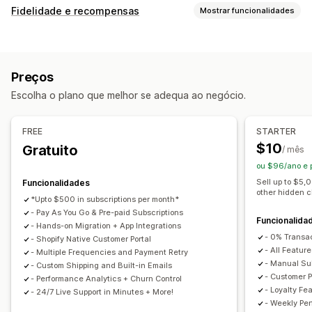
Tipos de subscrição
Fidelidade e recompensas
Mostrar funcionalidades
Subscrições selecionadas
Tipos de programas
Subscrições de reabastecimento
Subscrições de acesso
Programas de recompensas
Adesões
Níveis de VIP
Adesões
Serviços
Pacotes de produtos
Preços
Programas de afiliados
Referências
Subscrições
Caixas de subscrição
Donativos
Produtos digitais
Escolha o plano que melhor se adequa ao negócio.
Programas personalizados
Produtos físicos
Subscrições personalizadas
Recompensas que pode oferecer
Preços que pode definir
FREE
STARTER
Descontos
Cupões
Taxas de envio
Envio gratuito
Pagamentos recorrentes
Subscrição e poupança
$10
Gratuito
/ mês
Produtos gratuitos
Acesso antecipado
Acesso exclusivo
Preços fixos
Preços diferenciados
Freemium
ou $96/ano e
Vantagens de adesão
Serviços
Selos
Períodos de avaliação
Preços com base na utilização
Sell up to $5,
Funcionalidades
other hidden 
Recompensas personalizadas
Preços por utilizador
Pagamento único
Preços dinâmicos
*Upto $500 in subscriptions per month*
- Pay As You Go & Pre-paid Subscriptions
Preços personalizados
Funcionalida
- Hands-on Migration + App Integrations
- 0% Transa
- Shopify Native Customer Portal
- All Feature
- Multiple Frequencies and Payment Retry
- Manual Sub
- Custom Shipping and Built-in Emails
- Customer P
- Performance Analytics + Churn Control
- Loyalty Fe
- 24/7 Live Support in Minutes + More!
- Weekly Pe