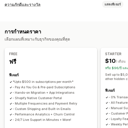
ประเภทการสมัครใช้งาน
ความภักดีและรางวัล
แสดงฟีเจอร์
การสมัครใช้งานที่คัดสรรมาแล้ว
การสมัครใช้งานแบบเติมเงิน
ประเภทโปรแกรม
การสมัครใช้งานเพื่อสิทธิ์เข้าถึง
การเป็นสมาชิก
บริการต่างๆ
โปรแกรมรางวัล
การเป็นสมาชิก
ระดับ VIP
ชุดสินค้า
กล่องสมัครใช้งาน
การบริจาค
สินค้าดิจิทัล
การกำหนดราคา
โปรแกรมตัวแทนโฆษณาสินค้าและบริการ
การแนะนำ
สินค้าทางกายภาพ
การสมัครสมาชิกแบบกำหนดเอง
เลือกแผนที่เหมาะกับธุรกิจของคุณที่สุด
การสมัครใช้งาน
โปรแกรมที่กำหนดเอง
การกำหนดราคาที่ตั้งได้
รางวัลที่คุณสามารถเสนอได้
การชำระแบบต่อเนื่อง
สมัครใช้งานแล้วรับส่วนลด
FREE
STARTER
ส่วนลด
คูปอง
อัตราค่าจัดส่ง
การจัดส่งฟรี
สินค้าฟรี
การกำหนดราคาแบบคงที่
การกำหนดราคาตามปริมาณการสั่งซื้อ
$10
ฟรี
/ เดือน
สิทธิเข้าถึงก่อนใคร
สิทธิพิเศษในการเข้าถึง
ฟรีเมียม
ช่วงทดลองใช้งาน
การกำหนดราคาตามการใช้งาน
หรือ $96/ปี แล
สิทธิ์การใช้งานพิเศษสำหรับสมาชิก
บริการต่างๆ
เครื่องหมาย
การกำหนดราคาต่อผู้ใช้
การชำระเงินแบบครั้งเดียว
Sell up to $5,
ฟีเจอร์
other hidden 
รางวัลที่กำหนดเอง
การกำหนดราคาแบบไดนามิก
การกำหนดราคาแบบกำหนดเอง
*Upto $500 in subscriptions per month*
- Pay As You Go & Pre-paid Subscriptions
ฟีเจอร์
- Hands-on Migration + App Integrations
- 0% Transa
- Shopify Native Customer Portal
- All Feature
- Multiple Frequencies and Payment Retry
- Manual Sub
- Custom Shipping and Built-in Emails
- Customer P
- Performance Analytics + Churn Control
- Loyalty Fe
- 24/7 Live Support in Minutes + More!
- Weekly Pe