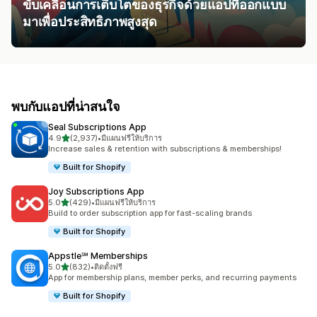
ขับเคลื่อนการเติบโตของธุรกิจด้วยแอปที่ออกแบบ
มาเพื่อประสิทธิภาพสูงสุด
พบกับแอปที่น่าสนใจ
Seal Subscriptions App
เต็ม 5 ดาว
4.9
(2,937)
•
มีแผนฟรีให้บริการ
ทั้งหมด 2937 รีวิว
Increase sales & retention with subscriptions & memberships!
Built for Shopify
Joy Subscriptions App
เต็ม 5 ดาว
5.0
(429)
•
มีแผนฟรีให้บริการ
ทั้งหมด 429 รีวิว
Build to order subscription app for fast-scaling brands
Built for Shopify
Appstle℠ Memberships
เต็ม 5 ดาว
5.0
(832)
•
ติดตั้งฟรี
ทั้งหมด 832 รีวิว
App for membership plans, member perks, and recurring payments
Built for Shopify