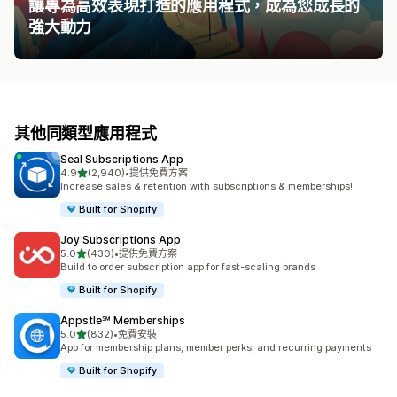
讓專為高效表現打造的應用程式，成為您成長的
強大動力
其他同類型應用程式
Seal Subscriptions App
滿分 5 顆星
4.9
(2,940)
•
提供免費方案
共有 2940 則評價
Increase sales & retention with subscriptions & memberships!
Built for Shopify
Joy Subscriptions App
滿分 5 顆星
5.0
(430)
•
提供免費方案
共有 430 則評價
Build to order subscription app for fast-scaling brands
Built for Shopify
Appstle℠ Memberships
滿分 5 顆星
5.0
(832)
•
免費安裝
共有 832 則評價
App for membership plans, member perks, and recurring payments
Built for Shopify