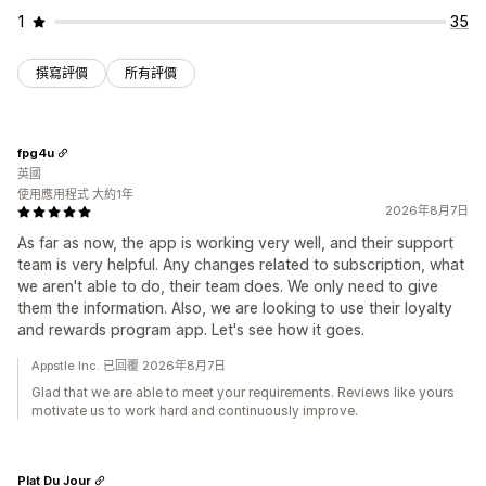
1
35
撰寫評價
所有評價
fpg4u
英國
使用應用程式 大約1年
2026年8月7日
As far as now, the app is working very well, and their support
team is very helpful. Any changes related to subscription, what
we aren't able to do, their team does. We only need to give
them the information. Also, we are looking to use their loyalty
and rewards program app. Let's see how it goes.
Appstle Inc. 已回覆 2026年8月7日
Glad that we are able to meet your requirements. Reviews like yours
motivate us to work hard and continuously improve.
Plat Du Jour