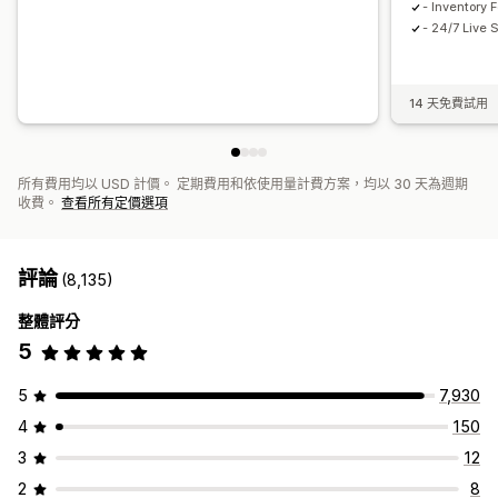
- Inventory 
- 24/7 Live 
14 天免費試用
所有費用均以 USD 計價。 定期費用和依使用量計費方案，均以 30 天為週期
收費。
查看所有定價選項
評論
(8,135)
整體評分
5
5
7,930
4
150
3
12
2
8