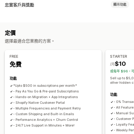
訂閱類型
忠實客戶與獎勵
顯示功能
精選訂閱
補充訂閱
存取權訂閱
會員
服務
商品搭售
訂閱箱
計畫類型
捐款
數位商品
實體商品
自訂訂閱
獎勵計畫
會員
VIP 等級
聯盟計畫
轉介
訂閱
自訂計畫
可設定的定價
定價
可提供的獎勵
定期付款
訂閱優惠價
固定定價
分層定價
免費增值
試用期
選擇最適合您業務的方案。
折扣
優惠券
運費費率
免運費
免費商品
搶先體驗
專屬體驗
用量定價
每位使用者定價
單次付款
動態定價
自訂定價
會員福利
服務
徽章
自訂獎勵
FREE
STARTER
$10
免費
/月
或每年 $96，可
Sell up to $5,
功能
other hidden 
*Upto $500 in subscriptions per month*
- Pay As You Go & Pre-paid Subscriptions
功能
- Hands-on Migration + App Integrations
- 0% Transa
- Shopify Native Customer Portal
- All Feature
- Multiple Frequencies and Payment Retry
- Manual Sub
- Custom Shipping and Built-in Emails
- Customer P
- Performance Analytics + Churn Control
- Loyalty Fe
- 24/7 Live Support in Minutes + More!
- Weekly Pe