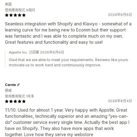
美國
使用應用程式 9個月
2026年8月6日
Seamless integration with Shopify and Klaviyo - somewhat of a
learning curve for me being new to Ecomm but their support
was fantastic and I was able to complete much on my own.
Great features and functionality and easy to use!
Appstle Inc. 已回覆 2026年8月6日
Glad that we are able to meet your requirements. Reviews like yours
motivate us to work hard and continuously improve.
Carnis
挪威
使用應用程式 1年多
2026年8月4日
11/10. Used for almost 1 year. Very happy with Appstle. Great
functionalities, technically superior and an amazing "yes-can-
do" customer service every single time. Actually the best app I
have on Shopify. They also have more apps that work
together. Love how they serve my webstore