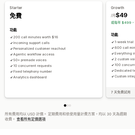
多國語言
分析
Starter
Growth
$49
免費
/月
或每年 $499，
功能
功能
200 call minutes worth $16
1-week trial
Incoming support calls
600 call mi
Personalized customer reachout
Everything in
Agentic workflow access
2 custom vo
50+ premade voices
100 concurr
10 concurrent requests
Dedicated t
Fixed telephony number
Custom inte
Analytics dashboard
7 天免費試用
所有費用均以 USD 計價。 定期費用和依使用量計費方案，均以 30 天為週期
收費。
查看所有定價選項