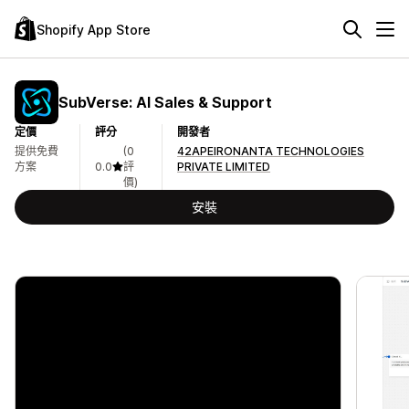
Shopify App Store
SubVerse: AI Sales & Support
定價
評分
開發者
提供免費
(0
42APEIRONANTA TECHNOLOGIES
方案
0.0
評
PRIVATE LIMITED
價)
安裝