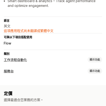
Smart dashboard & analytics – Track agent performance
and optimize engagement.
語言
英文
這項應用程式尚未翻譯成繁體中文
可與以下項目搭配使用
Flow
類別
工作流程自動化
顯示功能
工作自動化
服務台
顯示功能
顧客分群
訂單出貨作業
退貨流程
時間設定
處理訂單
管道
自訂
電子郵件
即時訊息
聊天機器人
電話
API
自訂觸發條件
範本
排程工作
自訂工作流程
定價
工作流程自動化
選擇最適合您業務的方案。
自動回覆
AI 回覆
AI 摘要
票務
規則式觸發條件
升級
顧客通知