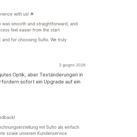
ience with us! 🌟
io was smooth and straightforward, and
ess feel easier from the start.
 and for choosing Sufio. We truly
2 giugno 2026
gutes Optik, aber Textänderungen in
fordern sofort ein Upgrade auf ein
eedback!
echnungserstellung mit Sufio als einfach
nte sowie unserem Kundenservice