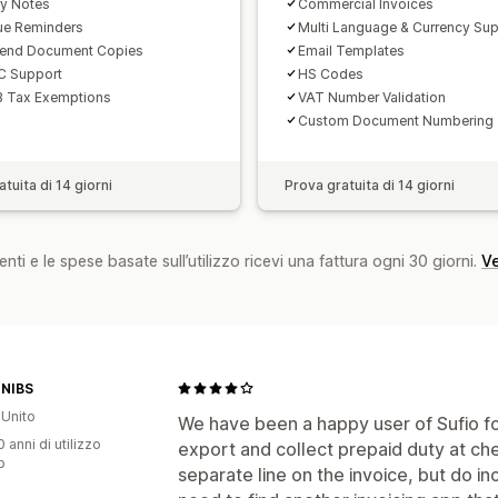
ry Notes
Commercial Invoices
ue Reminders
Multi Language & Currency Su
Send Document Copies
Email Templates
 Support
HS Codes
 Tax Exemptions
VAT Number Validation
Custom Document Numbering
tuita di 14 giorni
Prova gratuita di 14 giorni
nti e le spese basate sull’utilizzo ricevi una fattura ogni 30 giorni.
Ve
 NIBS
Unito
We have been a happy user of Sufio f
0 anni di utilizzo
export and collect prepaid duty at ch
p
separate line on the invoice, but do inc