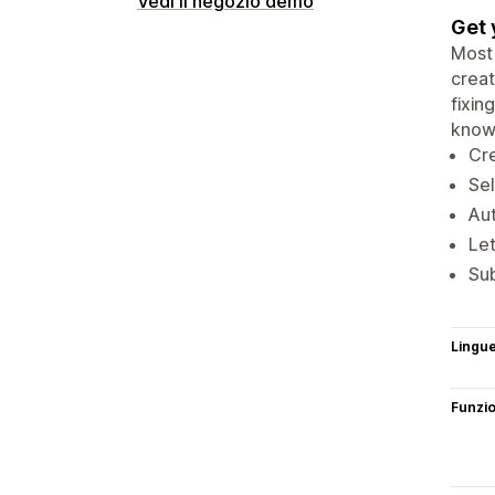
Vedi il negozio demo
Get 
Most 
creat
fixin
know
Cre
Sel
Aut
Let
Sub
Lingu
Funzi