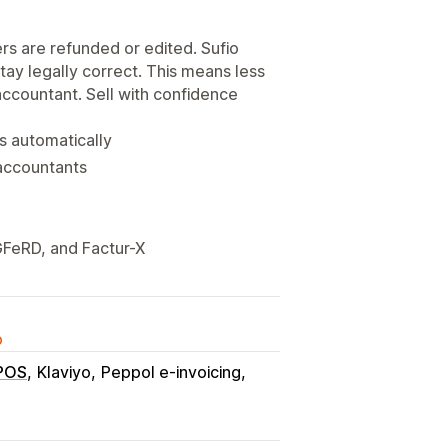
rs are refunded or edited. Sufio
ay legally correct. This means less
accountant. Sell with confidence
s automatically
 accountants
GFeRD, and Factur-X
o
 POS
Klaviyo
Peppol e-invoicing