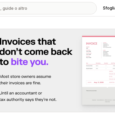
Sfogli
ria immagini in evidenza