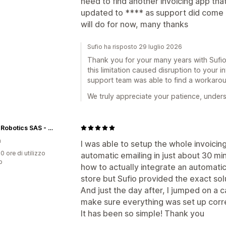
need to find another invoicing app that
updated to **** as support did come 
will do for now, many thanks
Sufio ha risposto 29 luglio 2026
Thank you for your many years with Sufio
this limitation caused disruption to your 
support team was able to find a workarou
We truly appreciate your patience, under
Pollen Robotics SAS - Reachy Mini
a
I was able to setup the whole invoicin
0 ore di utilizzo
automatic emailing in just about 30 mi
p
how to actually integrate an automatic 
store but Sufio provided the exact sol
And just the day after, I jumped on a c
make sure everything was set up cor
It has been so simple! Thank you