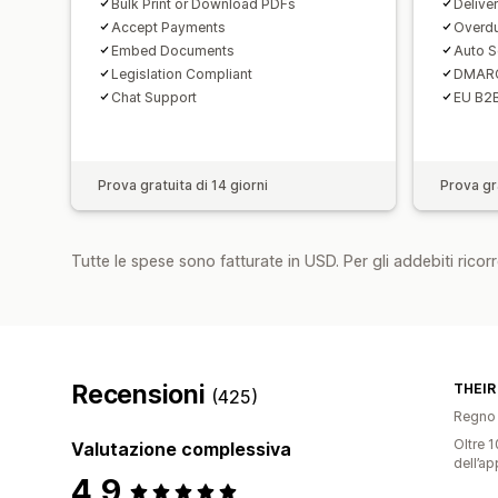
Bulk Print or Download PDFs
Delive
Accept Payments
Overd
Embed Documents
Auto 
Legislation Compliant
DMARC
Chat Support
EU B2B
Prova gratuita di 14 giorni
Prova gra
Tutte le spese sono fatturate in USD. Per gli addebiti ricorre
Recensioni
THEIR
(425)
Regno 
Oltre 1
Valutazione complessiva
dell’ap
4,9