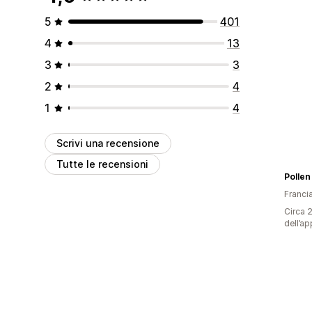
5
401
4
13
3
3
2
4
1
4
Scrivi una recensione
Tutte le recensioni
Franci
Circa 2
dell’ap