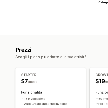
Categ
Prezzi
Scegli il piano più adatto alla tua attività.
STARTER
GROW
$7
$19
/mese
/
Funzionalità
Funzion
15 Invoices/mo
50 inv
Auto Create and Send Invoices
Pro Fo