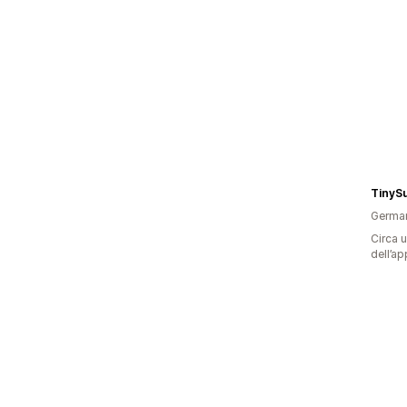
TinyS
Germa
Circa u
dell’ap