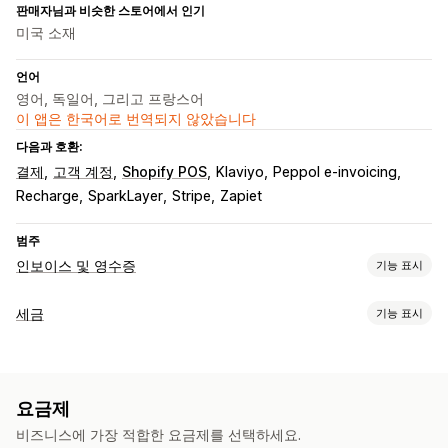
판매자님과 비슷한 스토어에서 인기
미국 소재
언어
영어, 독일어, 그리고 프랑스어
이 앱은 한국어로 번역되지 않았습니다
다음과 호환:
결제
고객 계정
Shopify POS
Klaviyo
Peppol e-invoicing
Recharge
SparkLayer
Stripe
Zapiet
범주
인보이스 및 영수증
기능 표시
문서 유형
세금
기능 표시
인보이스
수령
기프트 영수증
크레딧 노트
견적
배송 노트
부채 추적
패킹 슬립
환불
반품
임계값 추적
VAT 인보이스
사용자 지정 인보이스
맞춤 설정
요금제
세금 계산
색상 및 글꼴
브랜딩
필드
인보이스 번호
발신자 이메일
비즈니스에 가장 적합한 요금제를 선택하세요.