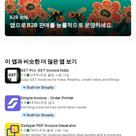
B2B 판매
앱으로 B2B 판매를 능률적으로 운영하세요.
이 앱과 비슷한 더 많은 앱 보기
GST Pro: GST Invoice India
별 5개 중
5.0
(247)
•
무료 플랜 사용 가능
총 리뷰 247개
Easy GST invoices for India. Reports, credit notes and filings
Built for Shopify
Simple Invoice ‑ Order Printer
별 5개 중
4.9
(410)
•
무료 설치
총 리뷰 410개
Sending invoices has never been easier.
Built for Shopify
Oxilayer PDF Invoice Generator
별 5개 중
5.0
(161)
•
무료 플랜 사용 가능
총 리뷰 161개
Order printer for invoices packing slips quotes and e-invoices