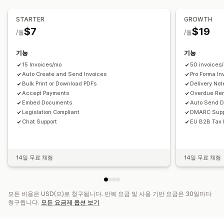
세율
면제 관리
여러 통화
세금 계산
템플릿
바코드
로고
여러 통화
여러 언어
등록
STARTER
GROWTH
파일 관리
$7
$19
세금 번호 유효성 검사
유럽 연합 (VAT)
인도 (GST)
/월
/월
대량 다운로드
파일 이름 지정
이메일 자동화
PDF 생성
캐나다 (HST, PST, GST)
미국 (판매세)
인쇄 및 내보내기
데이터 보안
순차적 번호 매기기
기능
기능
보고 및 제출
15 Invoices/mo
50 invoices
Auto Create and Send Invoices
Pro Forma In
데이터 내보내기
Bulk Print or Download PDFs
Delivery Not
Accept Payments
Overdue Re
Embed Documents
Auto Send 
Legislation Compliant
DMARC Supp
Chat Support
EU B2B Tax 
14일 무료 체험
14일 무료 체험
모든 비용은 USD(으)로 청구됩니다. 반복 요금 및 사용 기반 요금은 30일마다
청구됩니다.
모든 요금제 옵션 보기