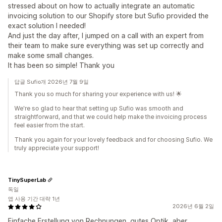
stressed about on how to actually integrate an automatic
invoicing solution to our Shopify store but Sufio provided the
exact solution I needed!
And just the day after, I jumped on a call with an expert from
their team to make sure everything was set up correctly and
make some small changes.
It has been so simple! Thank you
답글 Sufio개 2026년 7월 9일
Thank you so much for sharing your experience with us! 🌟
We're so glad to hear that setting up Sufio was smooth and
straightforward, and that we could help make the invoicing process
feel easier from the start.
Thank you again for your lovely feedback and for choosing Sufio. We
truly appreciate your support!
TinySuperLab
독일
앱 사용 기간 대략 1년
2026년 6월 2일
Einfache Erstellung von Rechnungen, gutes Optik, aber