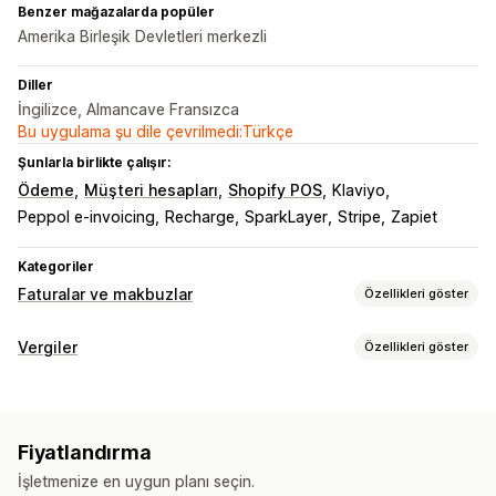
Benzer mağazalarda popüler
Amerika Birleşik Devletleri merkezli
Diller
İngilizce, Almancave Fransızca
Bu uygulama şu dile çevrilmedi:Türkçe
Şunlarla birlikte çalışır:
Ödeme
Müşteri hesapları
Shopify POS
Klaviyo
Peppol e-invoicing
Recharge
SparkLayer
Stripe
Zapiet
Kategoriler
Faturalar ve makbuzlar
Özellikleri göster
Belge türleri
Vergiler
Özellikleri göster
Faturalar
Makbuzlar
Hediye makbuzları
Kredi notları
Borç takibi
Teklifler
Teslimat notları
Sevk irsaliyeleri
Para iadeleri
Eşik takibi
KDV faturaları
Özel faturalar
İadeler
Fiyatlandırma
Vergi hesaplama
Özelleştirme
İşletmenize en uygun planı seçin.