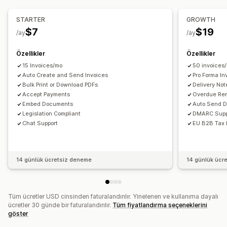
Vergi oranları
Muafiyet yönetimi
Çoklu para birimi
Renk ve yazı tipi
Marka öğeleri
Alanlar
Fatura numarası
Gönderen e-postası
Vergi hesaplama
Şablonlar
Barkodlar
Kayıt
STARTER
GROWTH
Logolar
Çoklu para birimi
Çoklu dil
$7
$19
Vergi numarası doğrulama
AB (KDV)
Hindistan (GST)
/ay
/ay
Kanada (HST, PST, GST)
ABD (Satış vergisi)
Dosya yönetimi
Özellikler
Özellikler
Toplu indirme
Dosya adlandırma
E-posta otomasyonu
Raporlama ve dosyalama
15 Invoices/mo
50 invoices
PDF oluşturma
Yazdırıp dışa aktarma
Veri güvenliği
Auto Create and Send Invoices
Pro Forma In
Dışa veri aktarma
Bulk Print or Download PDFs
Delivery Not
Ardışık numaralandırma
Accept Payments
Overdue Re
Embed Documents
Auto Send 
Legislation Compliant
DMARC Supp
Chat Support
EU B2B Tax 
14 günlük ücretsiz deneme
14 günlük ücr
Tüm ücretler USD cinsinden faturalandırılır. Yinelenen ve kullanıma dayalı
ücretler 30 günde bir faturalandırılır.
Tüm fiyatlandırma seçeneklerini
göster