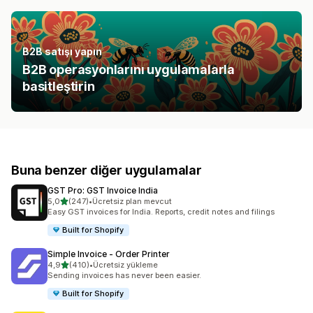
B2B satışı yapın
B2B operasyonlarını uygulamalarla
basitleştirin
Buna benzer diğer uygulamalar
GST Pro: GST Invoice India
5 yıldız üzerinden
5,0
(247)
•
Ücretsiz plan mevcut
toplam 247 değerlendirme
Easy GST invoices for India. Reports, credit notes and filings
Built for Shopify
Simple Invoice ‑ Order Printer
5 yıldız üzerinden
4,9
(410)
•
Ücretsiz yükleme
toplam 410 değerlendirme
Sending invoices has never been easier.
Built for Shopify