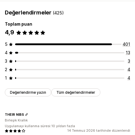
Değerlendirmeler
(425)
Toplam puan
4,9
5
401
4
13
3
3
2
4
1
4
Değerlendirme yazın
Tüm değerlendirmeler
THEIR NIBS
Birleşik Krallık
Uygulamayı kullanma süresi:10 yıldan fazla
14 Temmuz 2026 tarihinde düzenlendi