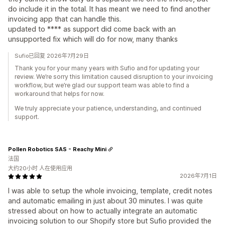
do include it in the total. It has meant we need to find another
invoicing app that can handle this.
updated to **** as support did come back with an
unsupported fix which will do for now, many thanks
Sufio已回复 2026年7月29日
Thank you for your many years with Sufio and for updating your
review. We’re sorry this limitation caused disruption to your invoicing
workflow, but we’re glad our support team was able to find a
workaround that helps for now.
We truly appreciate your patience, understanding, and continued
support.
Pollen Robotics SAS - Reachy Mini
法国
大约20小时 人在使用应用
2026年7月1日
I was able to setup the whole invoicing, template, credit notes
and automatic emailing in just about 30 minutes. I was quite
stressed about on how to actually integrate an automatic
invoicing solution to our Shopify store but Sufio provided the