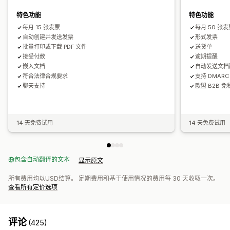
美国（销售税）
数据安全性
顺序编号
特色功能
特色功能
报告和申报
每月 15 张发票
每月 50 张
自动创建并发送发票
形式发票
数据导出
批量打印或下载 PDF 文件
送货单
接受付款
逾期提醒
嵌入文档
自动发送文档
符合法律合规要求
支持 DMARC
聊天支持
欧盟 B2B 免
14 天免费试用
14 天免费试用
包含自动翻译的文本
显示原文
所有费用均以USD结算。 定期费用和基于使用情况的费用每 30 天收取一次。
查看所有定价选项
评论
(425)