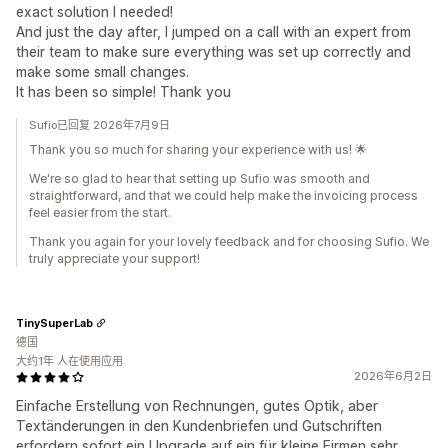
exact solution I needed!
And just the day after, I jumped on a call with an expert from
their team to make sure everything was set up correctly and
make some small changes.
It has been so simple! Thank you
Sufio已回复 2026年7月9日
Thank you so much for sharing your experience with us! 🌟
We're so glad to hear that setting up Sufio was smooth and
straightforward, and that we could help make the invoicing process
feel easier from the start.
Thank you again for your lovely feedback and for choosing Sufio. We
truly appreciate your support!
TinySuperLab
德国
大约1年 人在使用应用
2026年6月2日
Einfache Erstellung von Rechnungen, gutes Optik, aber
Textänderungen in den Kundenbriefen und Gutschriften
erfordern sofort ein Upgrade auf ein für kleine Firmen sehr