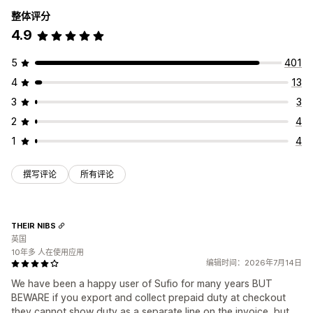
整体评分
4.9
5
401
4
13
3
3
2
4
1
4
撰写评论
所有评论
THEIR NIBS
英国
10年多 人在使用应用
编辑时间：2026年7月14日
We have been a happy user of Sufio for many years BUT
BEWARE if you export and collect prepaid duty at checkout
they cannot show duty as a separate line on the invoice, but