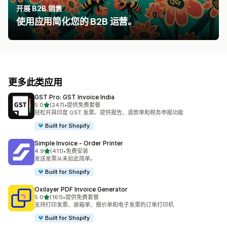
开展 B2B 销售
使用应用简化您的 B2B 运营。
更多此类应用
GST Pro: GST Invoice India
星（满分 5 星）
5.0
(247)
•
提供免费套餐
总共 247 条评论
轻松开具印度 GST 发票。提供报告、退款单和税务申报功能
Built for Shopify
Simple Invoice ‑ Order Printer
星（满分 5 星）
4.9
(411)
•
免费安装
总共 411 条评论
发送发票从未如此简单。
Built for Shopify
Oxilayer PDF Invoice Generator
星（满分 5 星）
5.0
(161)
•
提供免费套餐
总共 161 条评论
支持打印发票、装箱单、报价单和电子发票的订单打印机
Built for Shopify