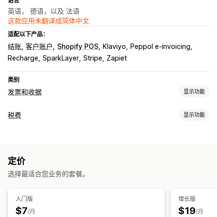
语言
英语， 德语，以及 法语
这款应用未翻译成简体中文
适配以下产品：
结账
客户账户
Shopify POS
Klaviyo
Peppol e-invoicing
Recharge
SparkLayer
Stripe
Zapiet
类别
发票和收据
显示功能
文件类型
税费
显示功能
发票
收据
礼品收据
贷项凭单
报价
配送备注
装箱单
退款
责任跟踪
退货
门槛跟踪
VAT 发票
自定义发票
自定义
定价
税务计算
颜色和字体
品牌营销
字段
发票号码
发件人邮箱
税款计算
选择最适合您业务的套餐。
税率
免税管理
多币种
模板
条码
Logo
多币种
多语言
注册
入门版
增长版
文件管理
$7
$19
税号验证
欧盟 (VAT)
印度 (GST)
加拿大（HST、PST、GST）
/月
/月
批量下载
文件命名
电子邮件自动化
PDF 生成
打印和导出