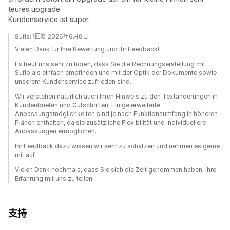
teures upgrade.
Kundenservice ist super.
Sufio已回复 2026年6月8日
Vielen Dank für Ihre Bewertung und Ihr Feedback!
Es freut uns sehr zu hören, dass Sie die Rechnungserstellung mit
Sufio als einfach empfinden und mit der Optik der Dokumente sowie
unserem Kundenservice zufrieden sind.
Wir verstehen natürlich auch Ihren Hinweis zu den Textänderungen in
Kundenbriefen und Gutschriften. Einige erweiterte
Anpassungsmöglichkeiten sind je nach Funktionsumfang in höheren
Plänen enthalten, da sie zusätzliche Flexibilität und individuellere
Anpassungen ermöglichen.
Ihr Feedback dazu wissen wir sehr zu schätzen und nehmen es gerne
mit auf.
Vielen Dank nochmals, dass Sie sich die Zeit genommen haben, Ihre
Erfahrung mit uns zu teilen!
支持