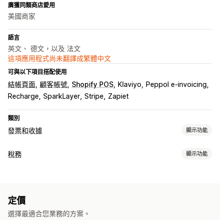
廣獲同類商店愛用
美國商家
語言
英文、 德文，以及 法文
這項應用程式尚未翻譯成繁體中文
可與以下項目搭配使用
結帳頁面
顧客帳號
Shopify POS
Klaviyo
Peppol e-invoicing
Recharge
SparkLayer
Stripe
Zapiet
類別
發票和收據
顯示功能
文件類型
稅務
顯示功能
發票
收據
禮品收據
折讓單
報價
配送備註
裝箱單
退款
退貨
責任追蹤
自訂
門檻追蹤
加值稅 (VAT) 發票
自訂發票
顏色和字型
品牌行銷
欄位
發票編號
寄件者電子郵件
計算稅額
定價
稅額計算
範本
條碼
標誌
多種幣別
多國語言
選擇最適合您業務的方案。