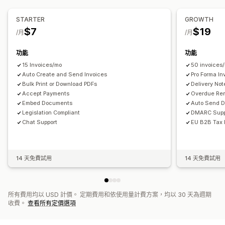
稅率
免稅項目管理
多種幣別
檔案管理
登記
STARTER
GROWTH
大量下載
檔案名稱
電子郵件自動化
產生 PDF
列印和匯出
$7
$19
稅號驗證
歐盟 (VAT)
印度 (GST)
加拿大 (HST、PST、GST)
/月
/月
資料安全性
序號
美國 (銷售稅)
功能
功能
報告和申報
15 Invoices/mo
50 invoices
Auto Create and Send Invoices
Pro Forma In
匯出報告
Bulk Print or Download PDFs
Delivery Not
Accept Payments
Overdue Re
Embed Documents
Auto Send 
Legislation Compliant
DMARC Supp
Chat Support
EU B2B Tax 
14 天免費試用
14 天免費試用
所有費用均以 USD 計價。 定期費用和依使用量計費方案，均以 30 天為週期
收費。
查看所有定價選項