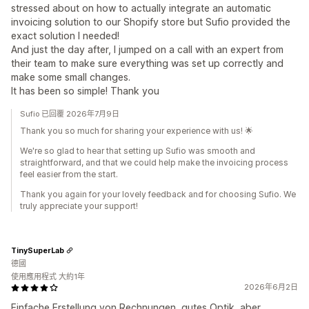
stressed about on how to actually integrate an automatic
invoicing solution to our Shopify store but Sufio provided the
exact solution I needed!
And just the day after, I jumped on a call with an expert from
their team to make sure everything was set up correctly and
make some small changes.
It has been so simple! Thank you
Sufio 已回覆 2026年7月9日
Thank you so much for sharing your experience with us! 🌟
We're so glad to hear that setting up Sufio was smooth and
straightforward, and that we could help make the invoicing process
feel easier from the start.
Thank you again for your lovely feedback and for choosing Sufio. We
truly appreciate your support!
TinySuperLab
德國
使用應用程式 大約1年
2026年6月2日
Einfache Erstellung von Rechnungen, gutes Optik, aber