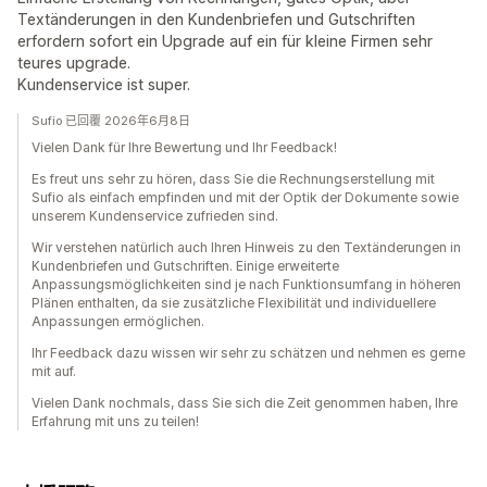
Textänderungen in den Kundenbriefen und Gutschriften
erfordern sofort ein Upgrade auf ein für kleine Firmen sehr
teures upgrade.
Kundenservice ist super.
Sufio 已回覆 2026年6月8日
Vielen Dank für Ihre Bewertung und Ihr Feedback!
Es freut uns sehr zu hören, dass Sie die Rechnungserstellung mit
Sufio als einfach empfinden und mit der Optik der Dokumente sowie
unserem Kundenservice zufrieden sind.
Wir verstehen natürlich auch Ihren Hinweis zu den Textänderungen in
Kundenbriefen und Gutschriften. Einige erweiterte
Anpassungsmöglichkeiten sind je nach Funktionsumfang in höheren
Plänen enthalten, da sie zusätzliche Flexibilität und individuellere
Anpassungen ermöglichen.
Ihr Feedback dazu wissen wir sehr zu schätzen und nehmen es gerne
mit auf.
Vielen Dank nochmals, dass Sie sich die Zeit genommen haben, Ihre
Erfahrung mit uns zu teilen!