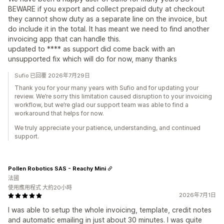
BEWARE if you export and collect prepaid duty at checkout
they cannot show duty as a separate line on the invoice, but
do include it in the total. It has meant we need to find another
invoicing app that can handle this.
updated to **** as support did come back with an
unsupported fix which will do for now, many thanks
Sufio 已回覆 2026年7月29日
Thank you for your many years with Sufio and for updating your
review. We’re sorry this limitation caused disruption to your invoicing
workflow, but we’re glad our support team was able to find a
workaround that helps for now.
We truly appreciate your patience, understanding, and continued
support.
Pollen Robotics SAS - Reachy Mini
法國
使用應用程式 大約20小時
2026年7月1日
I was able to setup the whole invoicing, template, credit notes
and automatic emailing in just about 30 minutes. I was quite