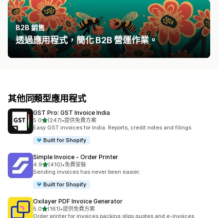
B2B 銷售
透過應用程式，簡化 B2B 營運作業。
其他同類型應用程式
GST Pro: GST Invoice India
滿分 5 顆星
5.0
(247)
•
提供免費方案
共有 247 則評價
Easy GST invoices for India. Reports, credit notes and filings
Built for Shopify
Simple Invoice ‑ Order Printer
滿分 5 顆星
4.9
(410)
•
免費安裝
共有 410 則評價
Sending invoices has never been easier.
Built for Shopify
Oxilayer PDF Invoice Generator
滿分 5 顆星
5.0
(161)
•
提供免費方案
共有 161 則評價
Order printer for invoices packing slips quotes and e-invoices