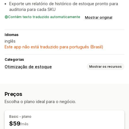
Exporte um relatório de histórico de estoque pronto para
auditoria para cada SKU
Contém texto traduzido automaticamente
Mostrar original
Idiomas
inglês
Este app não está traduzido para português (Brasil)
Categorias
Otimização de estoque
Mostrar os recursos
Gestão de estoque
Acompanhamento de estoque
Preços
Reabastecimento automático
Previsão
De vários locais
Escolha o plano ideal para o negócio.
Atualizações em tempo real
SKUs
Reposição de estoque
Importação e exportação
Planejamento de estoque
Basic - plano
Otimização de IA
$59
/mês
Notificações e análises