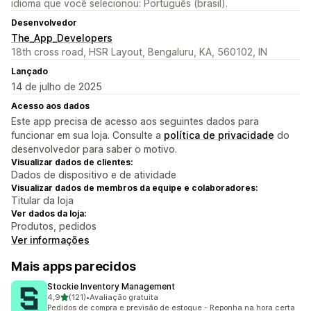
idioma que você selecionou: Português (brasil).
Desenvolvedor
The_App_Developers
18th cross road, HSR Layout, Bengaluru, KA, 560102, IN
Lançado
14 de julho de 2025
Acesso aos dados
Este app precisa de acesso aos seguintes dados para
funcionar em sua loja. Consulte a
política de privacidade
do
desenvolvedor para saber o motivo.
Visualizar dados de clientes:
Dados de dispositivo e de atividade
Visualizar dados de membros da equipe e colaboradores:
Titular da loja
Ver dados da loja:
Produtos, pedidos
Ver informações
Mais apps parecidos
Stockie Inventory Management
de 5 estrelas
4,9
(121)
•
Avaliação gratuita
121 avaliações ao todo
Pedidos de compra e previsão de estoque - Reponha na hora certa