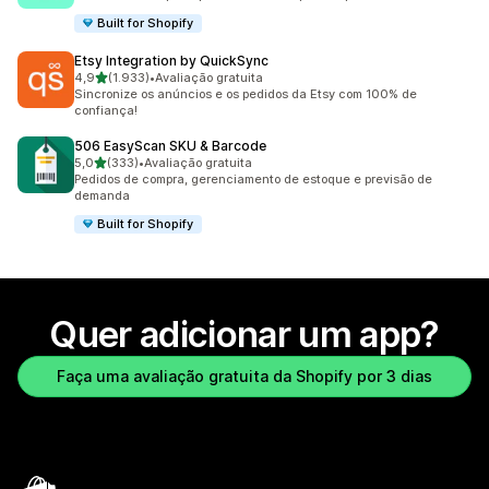
Built for Shopify
Etsy Integration by QuickSync
de 5 estrelas
4,9
(1.933)
•
Avaliação gratuita
1933 avaliações ao todo
Sincronize os anúncios e os pedidos da Etsy com 100% de
confiança!
506 EasyScan SKU & Barcode
de 5 estrelas
5,0
(333)
•
Avaliação gratuita
333 avaliações ao todo
Pedidos de compra, gerenciamento de estoque e previsão de
demanda
Built for Shopify
Quer adicionar um app?
Faça uma avaliação gratuita da Shopify por 3 dias