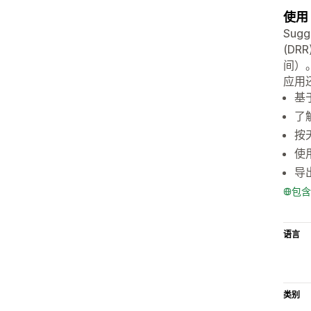
使用
Su
(D
间）
应用
基
了
按
使
导
包含
语言
类别