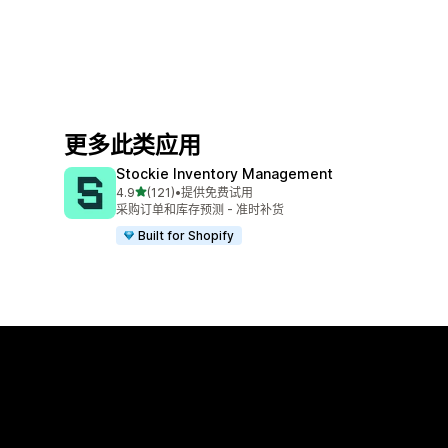
更多此类应用
Stockie Inventory Management
星（满分 5 星）
4.9
(121)
•
提供免费试用
总共 121 条评论
采购订单和库存预测 - 准时补货
Built for Shopify