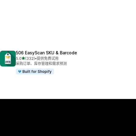
506 EasyScan SKU & Barcode
星（满分 5 星）
5.0
(332)
•
提供免费试用
总共 332 条评论
采购订单、库存管理和需求预测
Built for Shopify