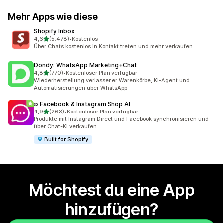
Mehr Apps wie diese
Shopify Inbox
von 5 Sternen
4,6
(5.478)
•
Kostenlos
5478 Rezensionen insgesamt
Über Chats kostenlos in Kontakt treten und mehr verkaufen
Dondy: WhatsApp Marketing+Chat
von 5 Sternen
4,8
(770)
•
Kostenloser Plan verfügbar
770 Rezensionen insgesamt
Wiederherstellung verlassener Warenkörbe, KI-Agent und
Automatisierungen über WhatsApp
∞ Facebook & Instagram Shop AI
von 5 Sternen
4,9
(263)
•
Kostenloser Plan verfügbar
263 Rezensionen insgesamt
Produkte mit Instagram Direct und Facebook synchronisieren und
über Chat-KI verkaufen
Built for Shopify
Möchtest du eine App
hinzufügen?