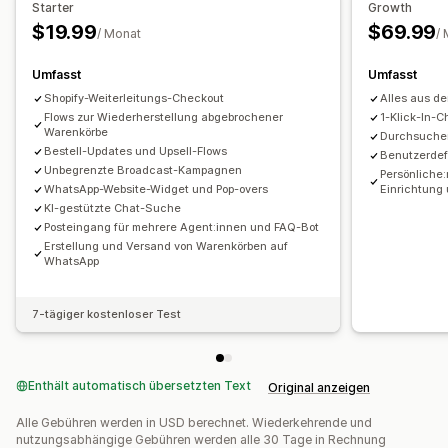
Starter
Growth
Schnelle Antworten
Versandbenachrichtigungen
$19.99
$69.99
/ Monat
/
Bestellupdates
Cross-Selling
Upsell
Umfragen
Umfasst
Umfasst
Anpassung
Shopify-Weiterleitungs-Checkout
Alles aus de
Emojis und Sticker
Chatfenster
Geschäftszeiten
Flows zur Wiederherstellung abgebrochener
1-Klick-In-
Warenkörbe
Begrüßungsnachrichten
Chatschaltflächen
Tagging
Durchsuchen
Bestell-Updates und Upsell-Flows
Benutzerdef
Chatzuweisung
Chatflows
Unbegrenzte Broadcast-Kampagnen
Persönliche
WhatsApp-Website-Widget und Pop-overs
Einrichtung
KI-gestützte Chat-Suche
Posteingang für mehrere Agent:innen und FAQ-Bot
Erstellung und Versand von Warenkörben auf
WhatsApp
7-tägiger kostenloser Test
Enthält automatisch übersetzten Text
Original anzeigen
Alle Gebühren werden in USD berechnet. Wiederkehrende und
nutzungsabhängige Gebühren werden alle 30 Tage in Rechnung