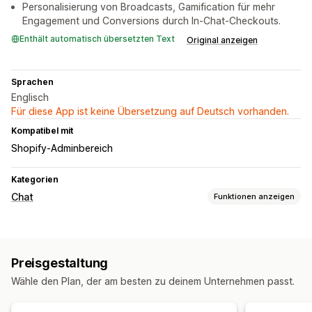
Personalisierung von Broadcasts, Gamification für mehr
Engagement und Conversions durch In-Chat-Checkouts.
Enthält automatisch übersetzten Text
Original anzeigen
Sprachen
Englisch
Für diese App ist keine Übersetzung auf Deutsch vorhanden.
Kompatibel mit
Shopify-Adminbereich
Kategorien
Chat
Funktionen anzeigen
Nachrichten in Echtzeit
KI-Chatbots
Live-Chat
Preisgestaltung
Automatisierte Antworten
Wähle den Plan, der am besten zu deinem Unternehmen passt.
Warenkorbwiederherstellung
COD-Verifizierung
Rabatte
FAQs
Begrüßungen
Produktempfehlungen