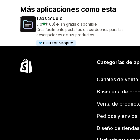
Más aplicaciones como esta
Tabs Studio
de 5 estrellas
5.0
(160)
•
Plan gratis disponible
160 reseñas en total
Crea fácilmente pestañas o acordeones para las
descripciones de tus productos
Built for Shopify
Categorías de ap
Canales de venta
Búsqueda de pro
Venta de product
Pedidos y envíos
Diseño de tiendas