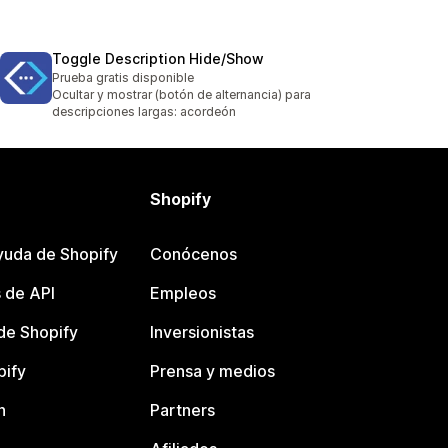
Toggle Description Hide/Show
Prueba gratis disponible
Ocultar y mostrar (botón de alternancia) para
descripciones largas: acordeón
Shopify
yuda de Shopify
Conócenos
 de API
Empleos
e Shopify
Inversionistas
pify
Prensa y medios
n
Partners