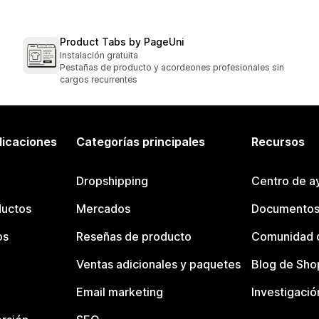
Product Tabs by PageUni
Instalación gratuita
Pestañas de producto y acordeones profesionales sin
cargos recurrentes
licaciones
Categorías principales
Recursos
Dropshipping
Centro de a
ductos
Mercados
Documentos
os
Reseñas de producto
Comunidad d
Ventas adicionales y paquetes
Blog de Sho
Email marketing
Investigació