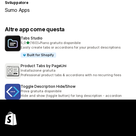
Sviluppatore
Sumo Apps
Altre app come questa
Tabs Studio
stelle su 5
5,0
(160)
•
Piano gratuito disponibile
160 recensioni totali
Easily create tabs or accordions for your product descriptions
Built for Shopify
Product Tabs by PageUni
Installazione gratuita
Professional product tabs & accordions with no recurring fees
Toggle Description Hide/Show
Prova gratuita disponibile
Hide and show (toggle button) for long description - accordion