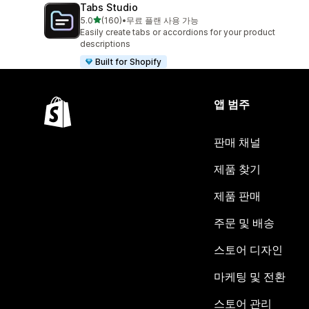
Tabs Studio
별 5개 중
5.0
(160)
•
무료 플랜 사용 가능
총 리뷰 160개
Easily create tabs or accordions for your product
descriptions
Built for Shopify
앱 범주
판매 채널
제품 찾기
제품 판매
주문 및 배송
스토어 디자인
마케팅 및 전환
스토어 관리