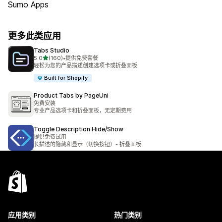
Sumo Apps
更多此类应用
Tabs Studio
星（满分 5 星）
5.0
(160)
•
提供免费套餐
总共 160 条评论
轻松为您的产品描述创建选项卡或折叠面板
Built for Shopify
Product Tabs by PageUni
免费安装
专业产品选项卡和折叠面板，无定期费用
Toggle Description Hide/Show
提供免费试用
长描述的隐藏和显示（切换按钮）- 折叠面板
应用类别
热门类别