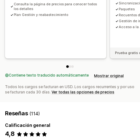
Notificaciones e informes y estadísticas
Sincronizaci
Consulta la página de precios para conocer todos
los detalles
Paquetes
Notificaciones de reposición
Plan Gestión y reabastecimiento
Recuentos d
Recordatorios de reabastecimiento
Gestión de i
Alertas de existencias bajas
Acceso a la 
Notificaciones de producto agotado
Alertas de umbral
Información útil
Notificaciones de correo electrónico
Informes y estadísticas
Prueba gratis 
Contiene texto traducido automáticamente
Mostrar original
Todos los cargos se facturan en USD. Los cargos recurrentes y por uso
se facturan cada 30 días.
Ver todas las opciones de precios
Reseñas
(114)
Calificación general
4,8