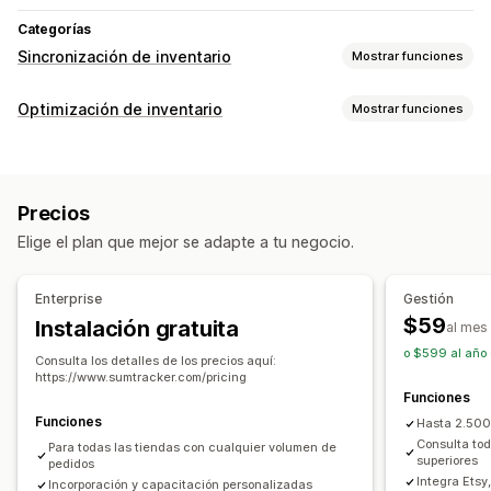
Categorías
Sincronización de inventario
Mostrar funciones
Tipos de sincronización
Optimización de inventario
Mostrar funciones
Pedidos
Precios
Detalles del producto
Variantes
SKU
Gestión de inventario
Códigos de barras
Multicanal
Múltiples tiendas
Seguimiento de inventario
Sincronización de inventario
Automático
Masivo
En tiempo real
Precios
Códigos de barras
Previsión
Múltiples sucursales
Notificaciones e informes
Elige el plan que mejor se adapte a tu negocio.
Actualizaciones en tiempo real
SKU
Alertas automatizadas
Alertas de correo electrónico
Reabastecimiento de existencias
Informes históricos
Alertas de inventario
Enterprise
Gestión
Transferencia de existencias
Importar y exportar
Alertas de existencias bajas
$59
Instalación gratuita
al mes
Escáneres
Planificación de inventario
Optimización de IA
Importación y exportación de datos
o $599 al año 
Automatización del flujo de trabajo
Multicanal
Consulta los detalles de los precios aquí:
Métricas de rendimiento
Estado en tiempo real
https://www.sumtracker.com/pricing
Funciones
Gestión de pedidos
Registros detallados
Funciones
Hasta 2.500
Devoluciones
Envíos
Procesamiento masivo
Consulta tod
Para todas las tiendas con cualquier volumen de
Procesamiento automático
Pedidos de compra
superiores
pedidos
Integra Ets
Incorporación y capacitación personalizadas