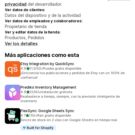
privacidad
del desarrollador.
Ver datos de clientes:
Datos del dispositivo y de la actividad
Ver datos de empleados y colaboradores:
Propietario de tienda
Ver y editar datos de la tienda:
Productos, Pedidos
Ver los detalles
Más aplicaciones como esta
Etsy Integration by QuickSync
de 5 estrellas
4.9
(1,932)
•
Prueba gratis disponible
1932 reseñas en total
¡Sincroniza tus publicaciones y pedidos de Etsy con un 100% de
confianza!
Prediko Inventory Management
de 5 estrellas
4.9
(226)
•
Instalación gratuita
226 reseñas en total
Reabastece a tiempo, siempre, con la previsión inteligente de
inventario.
FlexSync: Google Sheets Sync
de 5 estrellas
4.7
(15)
•
Plan gratis disponible
15 reseñas en total
Sincro de stock en 2 vías con Google Sheets en tiempo real
Built for Shopify