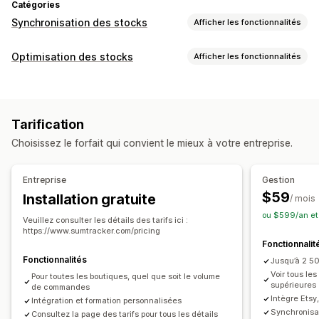
Catégories
Synchronisation des stocks
Afficher les fonctionnalités
Type de synchronisation
Optimisation des stocks
Afficher les fonctionnalités
Commandes
Prix
Détails de produits
Variantes
SKU
Gestion des stocks
Codes-barres
Multicanale
Sur plusieurs boutiques
Suivi des stocks
Synchronisation des stocks
Automatique
Groupée
En temps réel
Tarification
Codes-barres
Prévisions
Multi-sites
Notifications et rapports
Choisissez le forfait qui convient le mieux à votre entreprise.
Mises à jour en temps réel
SKU
Alertes automatisées
Alertes e-mail
Réapprovisionnement des stocks
Transfert de stocks
Rapports sur l’historique
Alertes de stock
Entreprise
Gestion
Importation et exportation
Scanners
Alertes de niveau de stock faible
$59
Installation gratuite
/ mois
Planification des stocks
Importation et exportation de données
ou $599/an et
Optimisation par intelligence artificielle
Veuillez consulter les détails des tarifs ici :
Indicateurs de performance
Statut en temps réel
https://www.sumtracker.com/pricing
Automatisation des flux de travail
Multicanal
Fonctionnalit
Journaux détaillés
Fonctionnalités
Jusqu’à 2 
Gestion des commandes
Voir tous le
Pour toutes les boutiques, quel que soit le volume
Retours
Expédition
Traitement en bloc
supérieures
de commandes
Intègre Ets
Traitement automatique
Bons de commande
Intégration et formation personnalisées
Synchronisat
Consultez la page des tarifs pour tous les détails