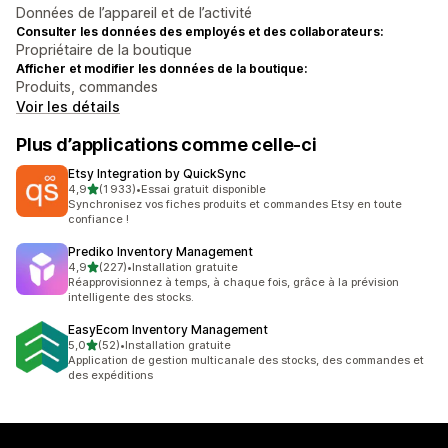
Données de l’appareil et de l’activité
Consulter les données des employés et des collaborateurs:
Propriétaire de la boutique
Afficher et modifier les données de la boutique:
Produits, commandes
Voir les détails
Plus d’applications comme celle-ci
Etsy Integration by QuickSync
étoile(s) sur 5
4,9
(1 933)
•
Essai gratuit disponible
1933 avis au total
Synchronisez vos fiches produits et commandes Etsy en toute
confiance !
Prediko Inventory Management
étoile(s) sur 5
4,9
(227)
•
Installation gratuite
227 avis au total
Réapprovisionnez à temps, à chaque fois, grâce à la prévision
intelligente des stocks.
EasyEcom Inventory Management
étoile(s) sur 5
5,0
(52)
•
Installation gratuite
52 avis au total
Application de gestion multicanale des stocks, des commandes et
des expéditions