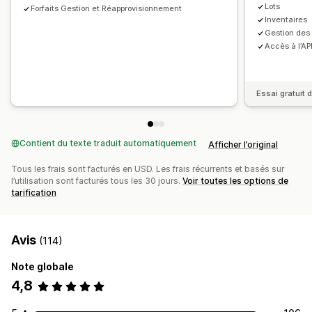
Lots
Notifications et analyses de données
Forfaits Gestion et Réapprovisionnement
Inventaires
Notifications sur les produits à remettre en stock
Gestion des
Rappels de réapprovisionnement
Accès à l’AP
Alertes de niveau de stock faible
Notifications sur les produits en rupture de stock
Essai gratuit d
Alertes sur les seuils
Informations
Notifications par e-mail
Analyses de données
Contient du texte traduit automatiquement
Afficher l’original
Tous les frais sont facturés en USD. Les frais récurrents et basés sur
l’utilisation sont facturés tous les 30 jours.
Voir toutes les options de
tarification
Avis
(114)
Note globale
4,8