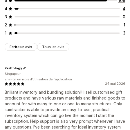
5
106
4
4
3
0
2
1
1
3
Écrire un avis
Tous les avis
Kraftology
Singapour
Environ un mois d’utilisation de l’application
24 mai 2026
Brilliant inventory and bundling solution!!! I sell customised gift
products and have various raw materials and finished goods to
account for with many to one or one to many structures. Only
sumtracker is able to provide an easy-to-use, practical
inventory system which can go live the moment I start the
subscription. Help support is also very prompt whenever I have
any questions. I've been searching for ideal inventory system