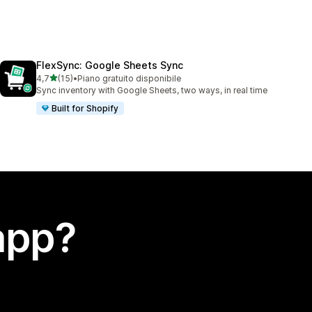
FlexSync: Google Sheets Sync
stelle su 5
4,7
(15)
•
Piano gratuito disponibile
15 recensioni totali
Sync inventory with Google Sheets, two ways, in real time
Built for Shopify
app?