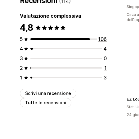
Recensioni
(114)
Singap
Circa u
Valutazione complessiva
dell’ap
4,8
5
106
4
4
3
0
2
1
1
3
Scrivi una recensione
EZ Lo
Tutte le recensioni
Stati Un
24 gior