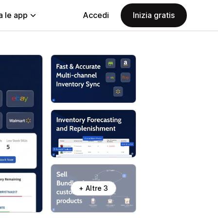
a le app
Accedi
Inizia gratis
+ Altre 3