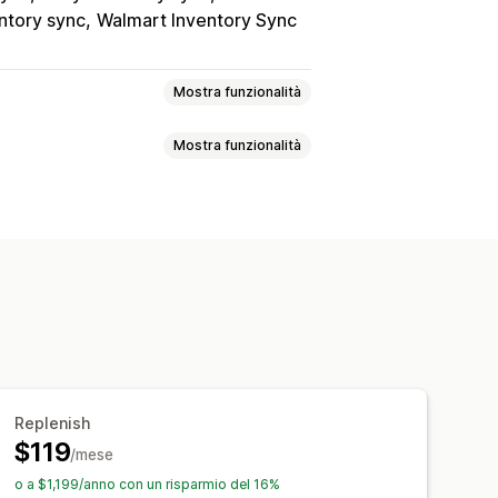
ntory sync
Walmart Inventory Sync
Mostra funzionalità
Mostra funzionalità
Varianti
SKU
Codici a barre
In blocco
In tempo reale
azione delle scorte
Codici a barre
in tempo reale
SKU
ort dei dati storici
nto delle scorte
dotte
er
Pianificazione delle scorte
Metriche di performance
e dei flussi di lavoro
Multicanale
ati
Elaborazione automatica
Replenish
$119
/mese
o a $1,199/anno con un risparmio del 16%