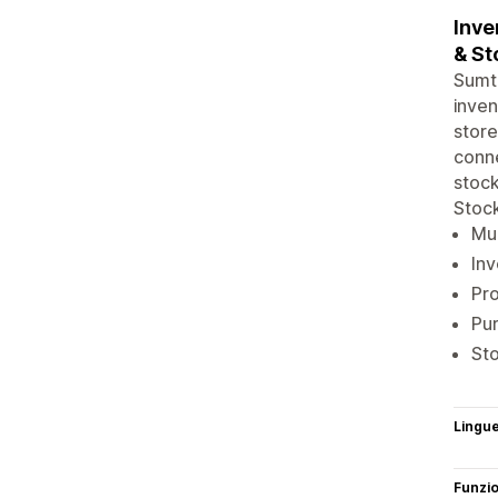
Inve
& St
Sumtr
inven
store
conne
stock
Stock
Mul
Inv
Pr
Pur
Sto
Lingu
Funzi