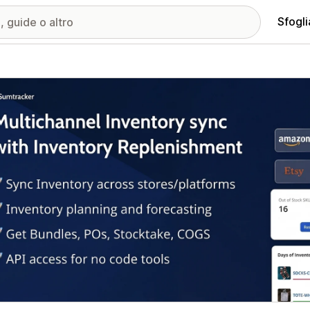
Sfogli
ria immagini in evidenza