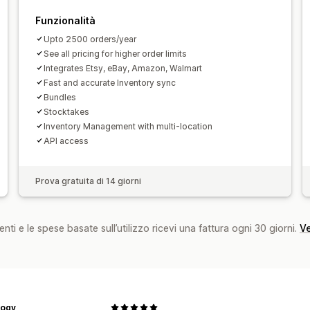
Notifiche di riassortimento
Promemori
Funzionalità
Avvisi di scorte ridotte
Notifiche di p
Upto 2500 orders/year
Avvisi di raggiungimento soglia
Dati 
See all pricing for higher order limits
Integrates Etsy, eBay, Amazon, Walmart
Notifiche via email
Analisi
Fast and accurate Inventory sync
Bundles
Stocktakes
Inventory Management with multi-location
API access
Prova gratuita di 14 giorni
nti e le spese basate sull’utilizzo ricevi una fattura ogni 30 giorni.
Ve
logy