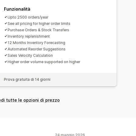
a per rifornimento
Funzionalità
rodotti esauriti
Upto 2500 orders/year
e statistiche approfonditi
See all pricing for higher order limits
Purchase Orders & Stock Transfers
Inventory replenishment
12 Months Inventory Forecasting
Automated Reorder Suggestions
Sales Velocity Calculation
Higher order volume supported on higher
Prova gratuita di 14 giorni
di tutte le opzioni di prezzo
24 maggio 2026