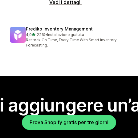
Vedi i dettagli
Prediko Inventory Management
stelle su 5
4,9
(226)
•
Installazione gratuita
226 recensioni totali
Restock On Time, Every Time With Smart Inventory
Forecasting.
i aggiungere un’
Prova Shopify gratis per tre giorni