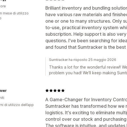
ore
Brilliant inventory and bundling solutio
n mese di utilizzo
have various raw materials and finish
p
one or one to many structures. Only s
to-use, practical inventory system whi
subscription. Help support is also ve
questions. I've been searching for ide
and found that Sumtracker is the best s
Sumtracker ha risposto 25 maggio 2026
Thanks a lot for the wonderful review!! W
problem you had! We'll keep making Sumtr
uver
iti
A Game-Changer for Inventory Control
ni di utilizzo dell’app
Sumtracker has transformed how we m
logistics. It's exciting to eliminate mu
control over our stock and purchasing w
The software is intuitive, and updates 