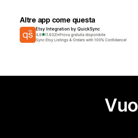
Altre app come questa
Etsy Integration by QuickSync
stelle su 5
4,9
(1.932)
•
Prova gratuita disponibile
1932 recensioni totali
Sync Etsy Listings & Orders with 100% Confidence!
Vuo