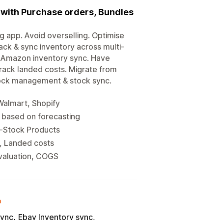
 with Purchase orders, Bundles
 app. Avoid overselling. Optimise
ack & sync inventory across multi-
& Amazon inventory sync. Have
rack landed costs. Migrate from
stock management & stock sync.
Walmart, Shopify
 based on forecasting
n-Stock Products
y, Landed costs
valuation, COGS
o
sync
Ebay Inventory sync