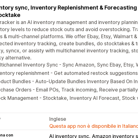
ntory sync, Inventory Replenishment & Forecasting
ocktake
acker is an AI inventory management and inventory planning
tory levels to reduce stock outs and avoid overstocking. Tr
s & multi-channel platforms. We offer Ebay, Etsy, Walmart 
cted inventory tracking, create bundles, do stocktakes & t
y, syncx, or assisty with multichannel inventory tracking, 
y alternative.
tichannel Inventory Sync - Sync Amazon, Sync Ebay, Etsy, 
entory replenishment - Get automated restock suggestions
oduct Bundles - Auto-Update Bundles Inventory Based On I
chase Orders - Email POs, Track incoming, Receive partiall
ck Management - Stocktake, Inventory AI Forecast, Stock 
e
Inglese
Questa app non è disponibile in Italian
ona con
AI inventory sync
Amazon inventory 