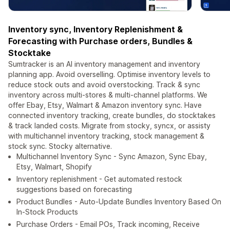
Inventory sync, Inventory Replenishment &
Forecasting with Purchase orders, Bundles &
Stocktake
Sumtracker is an AI inventory management and inventory
planning app. Avoid overselling. Optimise inventory levels to
reduce stock outs and avoid overstocking. Track & sync
inventory across multi-stores & multi-channel platforms. We
offer Ebay, Etsy, Walmart & Amazon inventory sync. Have
connected inventory tracking, create bundles, do stocktakes
& track landed costs. Migrate from stocky, syncx, or assisty
with multichannel inventory tracking, stock management &
stock sync. Stocky alternative.
Multichannel Inventory Sync - Sync Amazon, Sync Ebay,
Etsy, Walmart, Shopify
Inventory replenishment - Get automated restock
suggestions based on forecasting
Product Bundles - Auto-Update Bundles Inventory Based On
In-Stock Products
Purchase Orders - Email POs, Track incoming, Receive