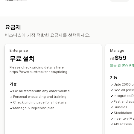
주문
가격
제품 세부 정보
이형 상품
SKU
바코드
멀티채널
재고 관리
멀티스토어
자동
대량
실시간
재고 추적
재고 동기화
바코드
예측
여러 위치
실시간 업데이트
알림 및 보고서
요금제
SKU
제품 보충
재고 이전
가져오기 및 내보내기
스캐너
자동화된 알림
이메일 알림
과거 보고서
재고 알림
비즈니스에 가장 적합한 요금제를 선택하세요.
재고 계획
AI 최적화
워크플로 자동화
멀티채널
재고 부족 알림
데이터 가져오기 및 내보내기
실적 메트릭
주문 관리
실시간 상태
자세한 로그
Enterprise
Manage
반품
배송
대량 처리
자동 처리
구매 주문
$59
무료 설치
/월
또는 연 $599 
알림 및 분석
Please check pricing details here:
https://www.sumtracker.com/pricing
재입고 알림
제품 보충 알림
재고 부족 알림
품절 알림
기능
기준값 도달 경고
분석 정보
이메일 알림
분석
기능
Upto 2500 o
See all prici
For all stores with any order volume
Integrates 
Personal onboarding and training
Fast and ac
Check pricing page for all details
Bundles
Manage & Replenish plan
Stocktakes
Inventory M
API access