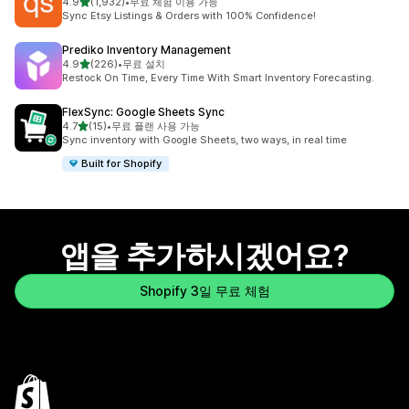
별 5개 중
4.9
(1,932)
•
무료 체험 이용 가능
총 리뷰 1932개
Sync Etsy Listings & Orders with 100% Confidence!
Prediko Inventory Management
별 5개 중
4.9
(226)
•
무료 설치
총 리뷰 226개
Restock On Time, Every Time With Smart Inventory Forecasting.
FlexSync: Google Sheets Sync
별 5개 중
4.7
(15)
•
무료 플랜 사용 가능
총 리뷰 15개
Sync inventory with Google Sheets, two ways, in real time
Built for Shopify
앱을 추가하시겠어요?
Shopify 3일 무료 체험