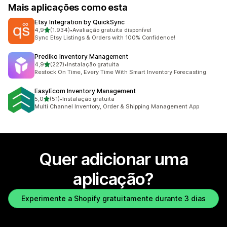
Mais aplicações como esta
Etsy Integration by QuickSync
de 5 estrelas
4,9
(1.934)
•
Avaliação gratuita disponível
1934 total de avaliações
Sync Etsy Listings & Orders with 100% Confidence!
Prediko Inventory Management
de 5 estrelas
4,9
(227)
•
Instalação gratuita
227 total de avaliações
Restock On Time, Every Time With Smart Inventory Forecasting.
EasyEcom Inventory Management
de 5 estrelas
5,0
(51)
•
Instalação gratuita
51 total de avaliações
Multi Channel Inventory, Order & Shipping Management App
Quer adicionar uma
aplicação?
Experimente a Shopify gratuitamente durante 3 dias