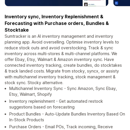
Inventory sync, Inventory Replenishment &
Forecasting with Purchase orders, Bundles &
Stocktake
Sumtracker is an AI inventory management and inventory
planning app. Avoid overselling. Optimise inventory levels to
reduce stock outs and avoid overstocking. Track & sync
inventory across multi-stores & multi-channel platforms. We
offer Ebay, Etsy, Walmart & Amazon inventory sync. Have
connected inventory tracking, create bundles, do stocktakes
& track landed costs. Migrate from stocky, syncx, or assisty
with multichannel inventory tracking, stock management &
stock sync. Stocky alternative.
Multichannel Inventory Sync - Sync Amazon, Sync Ebay,
Etsy, Walmart, Shopify
Inventory replenishment - Get automated restock
suggestions based on forecasting
Product Bundles - Auto-Update Bundles Inventory Based On
In-Stock Products
Purchase Orders - Email POs, Track incoming, Receive