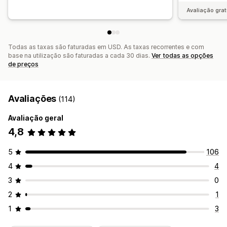
Notificações por e-mail
Análise de dados
Avaliação grat
Todas as taxas são faturadas em USD. As taxas recorrentes e com
base na utilização são faturadas a cada 30 dias.
Ver todas as opções
de preços
Avaliações
(114)
Avaliação geral
4,8
5
106
4
4
3
0
2
1
1
3