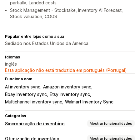
partially, Landed costs
Stock Management - Stocktake, Inventory AI Forecast,
Stock valuation, COGS
Popular entre lojas como a sua
Sediado nos Estados Unidos da América
Idiomas
inglês
Esta aplicação não está traduzida em português (Portugal)
Funciona com
AI inventory sync
Amazon inventory sync
Ebay Inventory sync
Etsy inventory sync
Multichannel inventory sync
Walmart Inventory Sync
Categorias
Sincronização de inventário
Mostrar funcionalidades
Tipo de sincronização
Otimização de inventário
Mostrar funcionalidades