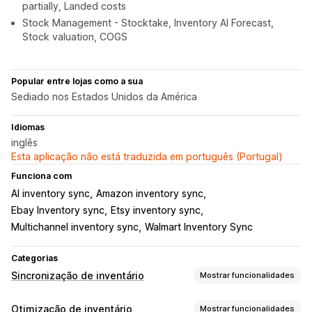
partially, Landed costs
Stock Management - Stocktake, Inventory AI Forecast,
Stock valuation, COGS
Popular entre lojas como a sua
Sediado nos Estados Unidos da América
Idiomas
inglês
Esta aplicação não está traduzida em português (Portugal)
Funciona com
AI inventory sync
Amazon inventory sync
Ebay Inventory sync
Etsy inventory sync
Multichannel inventory sync
Walmart Inventory Sync
Categorias
Sincronização de inventário
Mostrar funcionalidades
Tipo de sincronização
Otimização de inventário
Mostrar funcionalidades