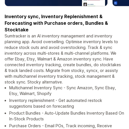
Inventory sync, Inventory Replenishment &
Forecasting with Purchase orders, Bundles &
Stocktake
Sumtracker is an AI inventory management and inventory
planning app. Avoid overselling. Optimise inventory levels to
reduce stock outs and avoid overstocking. Track & sync
inventory across multi-stores & multi-channel platforms. We
offer Ebay, Etsy, Walmart & Amazon inventory sync. Have
connected inventory tracking, create bundles, do stocktakes
& track landed costs. Migrate from stocky, syncx, or assisty
with multichannel inventory tracking, stock management &
stock sync. Stocky alternative.
Multichannel Inventory Sync - Sync Amazon, Sync Ebay,
Etsy, Walmart, Shopify
Inventory replenishment - Get automated restock
suggestions based on forecasting
Product Bundles - Auto-Update Bundles Inventory Based On
In-Stock Products
Purchase Orders - Email POs, Track incoming, Receive