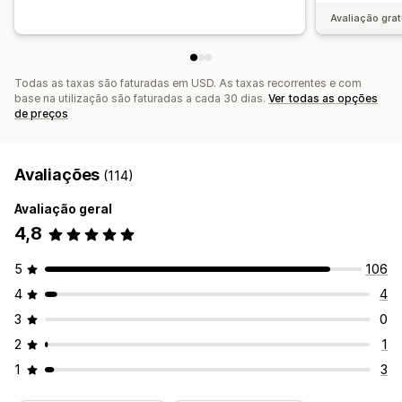
Notificações por e-mail
Análise de dados
Avaliação grat
Todas as taxas são faturadas em USD. As taxas recorrentes e com
base na utilização são faturadas a cada 30 dias.
Ver todas as opções
de preços
Avaliações
(114)
Avaliação geral
4,8
5
106
4
4
3
0
2
1
1
3