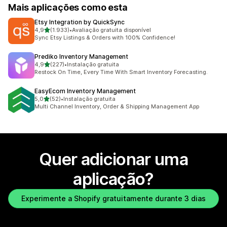
Mais aplicações como esta
Etsy Integration by QuickSync
de 5 estrelas
4,9
(1.933)
•
Avaliação gratuita disponível
1933 total de avaliações
Sync Etsy Listings & Orders with 100% Confidence!
Prediko Inventory Management
de 5 estrelas
4,9
(227)
•
Instalação gratuita
227 total de avaliações
Restock On Time, Every Time With Smart Inventory Forecasting.
EasyEcom Inventory Management
de 5 estrelas
5,0
(52)
•
Instalação gratuita
52 total de avaliações
Multi Channel Inventory, Order & Shipping Management App
Quer adicionar uma
aplicação?
Experimente a Shopify gratuitamente durante 3 dias