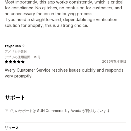
Most importantly, this app works consistently, which is critical
for compliance. No glitches, no confusion for customers, and
no unnecessary friction in the buying process.
If you need a straightforward, dependable age verification
solution for Shopify, this is a strong choice.
zsypouch
アメリカ合衆国
アプリの使用期間：19分
2026年5月19日
Avery Customer Service resolves issues quickly and responds
very promptly!
サポート
アプリのサポートは SUN Commerce by Avada が提供しています。
リソース