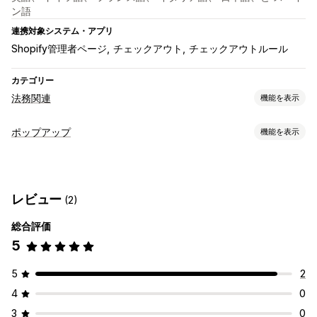
ン語
連携対象システム・アプリ
Shopify管理者ページ
チェックアウト
チェックアウトルール
カテゴリー
法務関連
機能を表示
コンプライアンス
ポップアップ
機能を表示
年齢認証
利用規約
ポップアップ種類
カスタマイズ
フォーム
警告ポップアップ
年齢認証
ポップアップ
色とフォント
複数言語
カスタムテキスト
ボタン
レビュー
(2)
総合評価
5
5
2
4
0
3
0