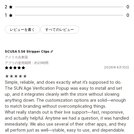
2
0
1
0
レビューを書く
すべてのレビュー
SCUSA 5.56 Stripper Clips
アメリカ合衆国
アプリの使用期間：約23時間
2026年4月10日
★★★★★
Simple, reliable, and does exactly what it’s supposed to do.
The SUN Age Verification Popup was easy to install and set
up, and it integrates cleanly with the store without slowing
anything down. The customization options are solid—enough
to match branding without overcomplicating things.
What really stands out is their live support—fast, responsive,
and actually helpful. Anytime we had a question, it was handled
immediately. We also use several of their other apps, and they
all perform just as well—stable, easy to use, and dependable.