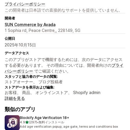
プライバシーポリシー
この開発者は日本語での直接的なサポートを提供していません。
開発者
SUN Commerce by Avada
1 Sophia rd, Peace Centre,, 228149, SG
公開日
2025年10月15日
データアクセス
このアプリがストアで機能するためには、次のデータにアクセス
する必要があります。 その理由については、開発者向けの
プライ
バシーポリシー
でご確認ください。
スタッフと協力者のデータの閲覧:
ストアオーナー、 ブログ投稿者
ストアデータを表示および編集:
お客様、 商品、 オンラインストア、 Shopify admin
詳細を見る
類似のアプリ
Blockify Age Verification 18+
5つ星中
4.9
(297)
•
無料インストール
合計レビュー数：297件
Add age verification popup, age gate, terms and conditions box