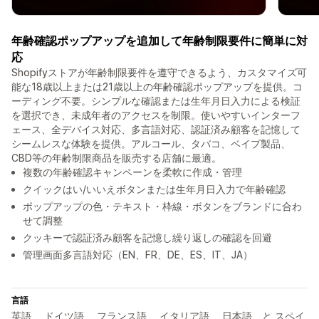
年齢確認ポップアップを追加して年齢制限要件に簡単に対
応
Shopifyストアが年齢制限要件を遵守できるよう、カスタマイズ可
能な18歳以上または21歳以上の年齢確認ポップアップを提供。コ
ーディング不要。シンプルな確認または生年月日入力による検証
を選択でき、未成年者のアクセスを制限。使いやすいインターフ
ェース、全デバイス対応、多言語対応、認証済み顧客を記憶して
シームレスな体験を提供。アルコール、タバコ、ベイプ製品、
CBD等の年齢制限商品を販売する店舗に最適。
複数の年齢確認キャンペーンを柔軟に作成・管理
クイックはい/いいえボタンまたは生年月日入力で年齢確認
ポップアップの色・テキスト・枠線・ボタンをブランドに合わ
せて調整
クッキーで認証済み顧客を記憶し繰り返しの確認を回避
管理画面多言語対応（EN、FR、DE、ES、IT、JA）
言語
英語、 ドイツ語、 フランス語、 イタリア語、 日本語、と スペイ