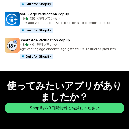
Built for Shopify
AVP ‑ Age Verification Popup
5つ星中
4.6
(138)
•
無料プランあり
合計レビュー数：138件
Easy age verification: 18+ pop-up for safe premium checks
Built for Shopify
Smart Age Verification Popup
5つ星中
4.8
(40)
•
無料プランあり
合計レビュー数：40件
Age verifier, age checker, age gate for 18+restricted products
Built for Shopify
使ってみたいアプリがあり
ましたか？
Shopifyを3日間無料でお試しください