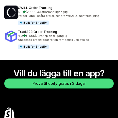
CWILL Order Tracking
av 5 stjärnor
5,0
(2 856)
•
Gratisplan tillgänglig
2856 recensioner totalt
Parcel Panel: spåra ordrar, mindre WISMO, mer försäljning
Built for Shopify
Track123 Order Tracking
av 5 stjärnor
4,9
(1 565)
•
Gratisplan tillgänglig
1565 recensioner totalt
Anpassad ordertracer för en fantastisk upplevelse
Built for Shopify
Vill du lägga till en app?
Prova Shopify gratis i 3 dagar