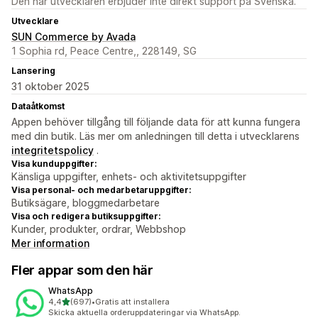
Den här utvecklaren erbjuder inte direkt support på Svenska.
Utvecklare
SUN Commerce by Avada
1 Sophia rd, Peace Centre,, 228149, SG
Lansering
31 oktober 2025
Dataåtkomst
Appen behöver tillgång till följande data för att kunna fungera
med din butik. Läs mer om anledningen till detta i utvecklarens
integritetspolicy
.
Visa kunduppgifter:
Känsliga uppgifter, enhets- och aktivitetsuppgifter
Visa personal- och medarbetaruppgifter:
Butiksägare, bloggmedarbetare
Visa och redigera butiksuppgifter:
Kunder, produkter, ordrar, Webbshop
Mer information
Fler appar som den här
WhatsApp
av 5 stjärnor
4,4
(697)
•
Gratis att installera
697 recensioner totalt
Skicka aktuella orderuppdateringar via WhatsApp.