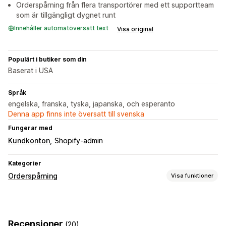
Orderspårning från flera transportörer med ett supportteam
som är tillgängligt dygnet runt
Innehåller automatöversatt text
Visa original
Populärt i butiker som din
Baserat i USA
Språk
engelska, franska, tyska, japanska, och esperanto
Denna app finns inte översatt till svenska
Fungerar med
Kundkonton
Shopify-admin
Kategorier
Orderspårning
Visa funktioner
Spårning
Spårningssida för varumärke
Global spårning
Recensioner
(20)
Instrumentpaneler